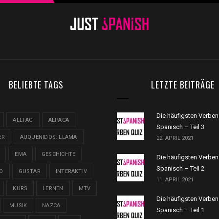
BELIEBTE TAGS
LETZTE BEITRÄGE
Die häufigsten Verben
ALLTAG
ALPACA
Spanisch – Teil 3
ER
AUQUENIDOS: LLAMA
22. APRIL 2021
EMA
GESCHICHTE
Die häufigsten Verben
Spanisch – Teil 2
O
GUSTAR
INTERAKTIV
11. APRIL 2021
KURS
LERNEN
MTV
Die häufigsten Verben
MUSIK
NAZCA
Spanisch – Teil 1