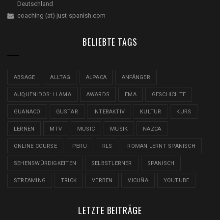
Deutschland
coaching (at) just-spanish.com
BELIEBTE TAGS
ABSAGE
ALLTAG
ALPACA
ANFÄNGER
AUQUENIDOS: LLAMA
AWARDS
EMA
GESCHICHTE
GUANACO
GUSTAR
INTERAKTIV
KULTUR
KURS
LERNEN
MTV
MUSIC
MUSIK
NAZCA
ONLINE COURSE
PERU
RLS
ROMAN LERNT SPANISCH
SEHENSWÜRDIGKEITEN
SELBSTLERNER
SPANISCH
STREAMING
TRICK
VERBEN
VICUÑA
YOUTUBE
LETZTE BEITRÄGE