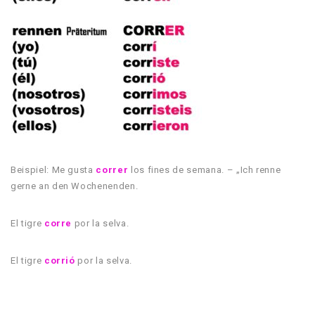
Beispiel: Me gusta
correr
los fines de semana. – „Ich renne
gerne an den Wochenenden.
El tigre
corre
por la selva.
El tigre
corrió
por la selva.