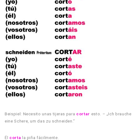
Beispiel: Necesito unas tijeras para
cortar
esto. – „Ich brauche
eine Schere, um das zu schneiden.“
Él
corta
la piña fácilmente.