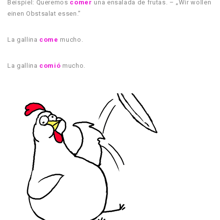
Beispiel: Queremos
comer
una ensalada de frutas. – „Wir wollen
einen Obstsalat essen.”
La gallina
come
mucho.
La gallina
comió
mucho.