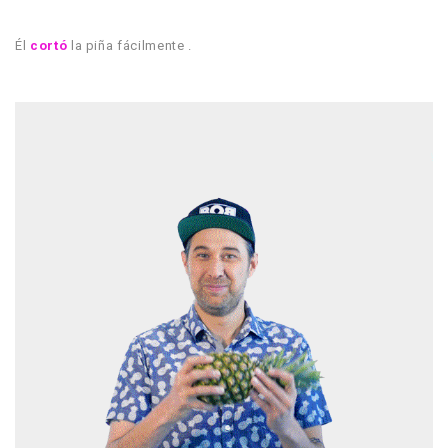
Él
cortó
la piña fácilmente .