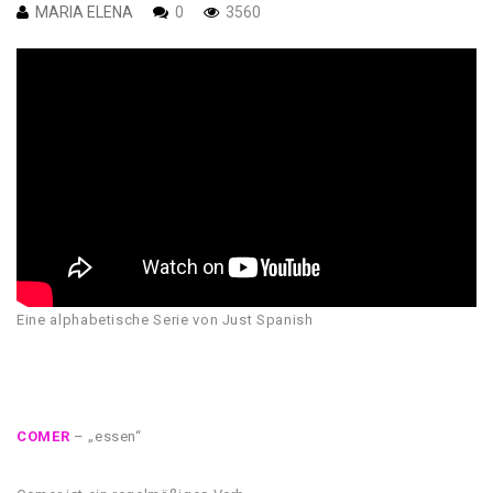
MARIA ELENA
0
3560
Eine alphabetische Serie von Just Spanish
COMER
– „essen“