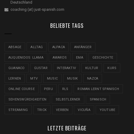
Deutschland
coaching (at) just-spanish.com
BELIEBTE TAGS
ABSAGE
ALLTAG
ALPACA
ANFÄNGER
AUQUENIDOS: LLAMA
AWARDS
EMA
GESCHICHTE
GUANACO
GUSTAR
INTERAKTIV
KULTUR
KURS
LERNEN
MTV
MUSIC
MUSIK
NAZCA
ONLINE COURSE
PERU
RLS
ROMAN LERNT SPANISCH
SEHENSWÜRDIGKEITEN
SELBSTLERNER
SPANISCH
STREAMING
TRICK
VERBEN
VICUÑA
YOUTUBE
LETZTE BEITRÄGE