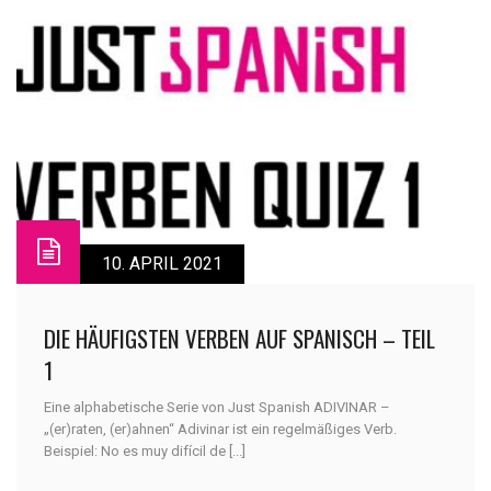
10. APRIL 2021
DIE HÄUFIGSTEN VERBEN AUF SPANISCH – TEIL
1
Eine alphabetische Serie von Just Spanish ADIVINAR –
„(er)raten, (er)ahnen“ Adivinar ist ein regelmäßiges Verb.
Beispiel: No es muy difícil de [...]