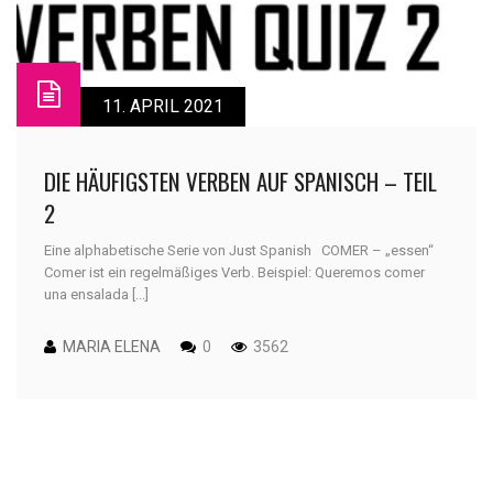
11. APRIL 2021
DIE HÄUFIGSTEN VERBEN AUF SPANISCH – TEIL
2
Eine alphabetische Serie von Just Spanish COMER – „essen“
Comer ist ein regelmäßiges Verb. Beispiel: Queremos comer
una ensalada [...]
MARIA ELENA
0
3562