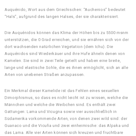
Auquénido, Wort aus dem Griechischen: “Auchenios” bedeutet
“Hals”, aufgrund des langen Halses, der sie charakterisiert.
Die Auquénidos können das Klima der Höhen bis zu 5500 msnm
unterstützen, die 0 Grad erreichen, und sie ernähren sich von der
dort wachsenden natürlichen Vegetation (dem Ichu). Die
Auquénidos sind Wiederkäuer und ihre Hufe ähneln denen von
Kamelen. Sie sind in zwei Teile geteilt und haben eine breite,
lange und elastische Sohle, die es ihnen ermöglicht, sich an alle
Arten von unebenen Straßen anzupassen.
Ein Merkmal dieser Kamelide ist das Fehlen eines sexuellen
Dimorphismus, so dass es nicht leicht ist zu wissen, welche die
Männchen und welche die Weibchen sind. Es enthält zwei
Gattungen: Lama und Vicugna sowie vier ausschließlich in
Südamerika vorkommende Arten, von denen zwei wild sind: der
Guanaco und die Vicuña und zwei einheimische: das Alpaka und
das Lama. Alle vier Arten können sich kreuzen und fruchtbare