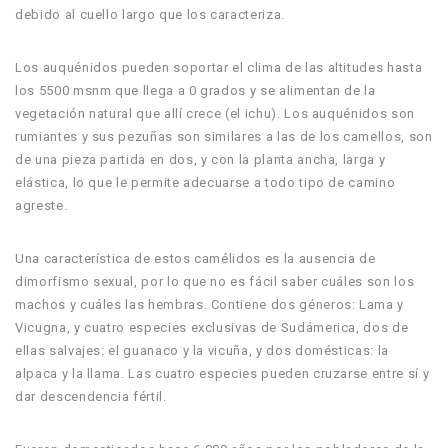
debido al cuello largo que los caracteriza.
Los auquénidos pueden soportar el clima de las altitudes hasta
los 5500 msnm que llega a 0 grados y se alimentan de la
vegetación natural que allí crece (el ichu). Los auquénidos son
rumiantes y sus pezuñas son similares a las de los camellos, son
de una pieza partida en dos, y con la planta ancha, larga y
elástica, lo que le permite adecuarse a todo tipo de camino
agreste.
Una característica de estos camélidos es la ausencia de
dimorfismo sexual, por lo que no es fácil saber cuáles son los
machos y cuáles las hembras. Contiene dos géneros: Lama y
Vicugna, y cuatro especies exclusivas de Sudámerica, dos de
ellas salvajes: el guanaco y la vicuña, y dos domésticas: la
alpaca y la llama. Las cuatro especies pueden cruzarse entre sí y
dar descendencia fértil.