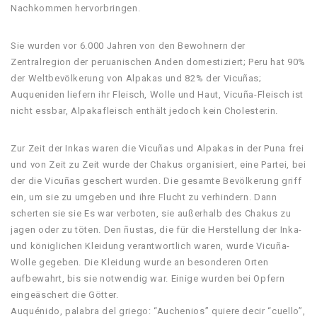
Nachkommen hervorbringen.
Sie wurden vor 6.000 Jahren von den Bewohnern der
Zentralregion der peruanischen Anden domestiziert; Peru hat 90%
der Weltbevölkerung von Alpakas und 82% der Vicuñas;
Auqueniden liefern ihr Fleisch, Wolle und Haut, Vicuña-Fleisch ist
nicht essbar, Alpakafleisch enthält jedoch kein Cholesterin.
Zur Zeit der Inkas waren die Vicuñas und Alpakas in der Puna frei
und von Zeit zu Zeit wurde der Chakus organisiert, eine Partei, bei
der die Vicuñas geschert wurden. Die gesamte Bevölkerung griff
ein, um sie zu umgeben und ihre Flucht zu verhindern. Dann
scherten sie sie Es war verboten, sie außerhalb des Chakus zu
jagen oder zu töten. Den ñustas, die für die Herstellung der Inka-
und königlichen Kleidung verantwortlich waren, wurde Vicuña-
Wolle gegeben. Die Kleidung wurde an besonderen Orten
aufbewahrt, bis sie notwendig war. Einige wurden bei Opfern
eingeäschert die Götter.
Auquénido, palabra del griego: “Auchenios” quiere decir “cuello”,