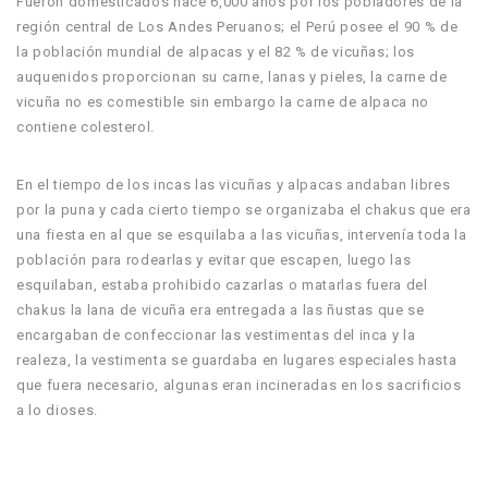
Fueron domesticados hace 6,000 años por los pobladores de la
región central de Los Andes Peruanos; el Perú posee el 90 % de
la población mundial de alpacas y el 82 % de vicuñas; los
auquenidos proporcionan su carne, lanas y pieles, la carne de
vicuña no es comestible sin embargo la carne de alpaca no
contiene colesterol.
En el tiempo de los incas las vicuñas y alpacas andaban libres
por la puna y cada cierto tiempo se organizaba el chakus que era
una fiesta en al que se esquilaba a las vicuñas, intervenía toda la
población para rodearlas y evitar que escapen, luego las
esquilaban, estaba prohibido cazarlas o matarlas fuera del
chakus la lana de vicuña era entregada a las ñustas que se
encargaban de confeccionar las vestimentas del inca y la
realeza, la vestimenta se guardaba en lugares especiales hasta
que fuera necesario, algunas eran incineradas en los sacrificios
a lo dioses.