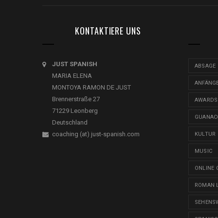
KONTAKTIERE UNS
JUST SPANISH
ABSAGE
MARIA ELENA
ANFÄNG
MONTOYA RAMON DE JUST
Brennerstraße 27
AWARDS
71229 Leonberg
GUANAC
Deutschland
coaching (at) just-spanish.com
KULTUR
MUSIC
ONLINE 
ROMAN 
SEHENS