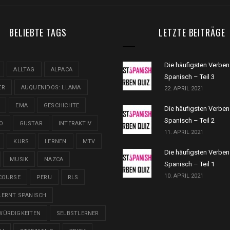
BELIEBTE TAGS
LETZTE BEITRÄGE
Die häufigsten Verben
ALLTAG
ALPACA
Spanisch – Teil 3
ER
AUQUENIDOS: LLAMA
22. APRIL 2021
EMA
GESCHICHTE
Die häufigsten Verben
Spanisch – Teil 2
O
GUSTAR
INTERAKTIV
11. APRIL 2021
KURS
LERNEN
MTV
Die häufigsten Verben
MUSIK
NAZCA
Spanisch – Teil 1
10. APRIL 2021
COURSE
PERU
RLS
LERNT SPANISCH
WÜRDIGKEITEN
SELBSTLERNER