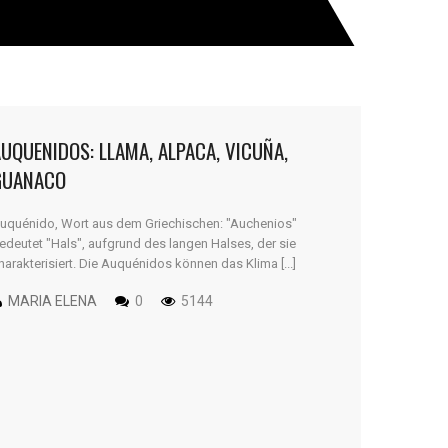
UQUENIDOS: LLAMA, ALPACA, VICUÑA,
GUANACO
uquénido, Wort aus dem Griechischen: "Auchenios"
edeutet "Hals", aufgrund des langen Halses, der sie
harakterisiert. Die Auquénidos können das Klima [...]
MARIA ELENA
0
5144