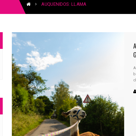
AUQUENIDOS: LLAMA
A
A
b
c