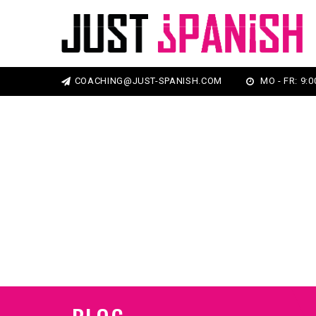
COACHING@JUST-SPANISH.COM
MO - FR: 9:00