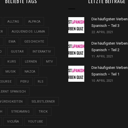
BELIEBTE TAGS
LETZTE BEITRÄGE
Die häufigsten Verben
ALLTAG
ALPACA
Spanisch – Teil 3
ER
AUQUENIDOS: LLAMA
22. APRIL 2021
EMA
GESCHICHTE
Die häufigsten Verben
Spanisch – Teil 2
O
GUSTAR
INTERAKTIV
11. APRIL 2021
KURS
LERNEN
MTV
Die häufigsten Verben
MUSIK
NAZCA
Spanisch – Teil 1
10. APRIL 2021
COURSE
PERU
RLS
LERNT SPANISCH
WÜRDIGKEITEN
SELBSTLERNER
CH
STREAMING
TRICK
VICUÑA
YOUTUBE