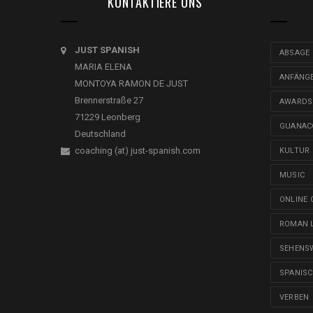
KONTAKTIERE UNS
JUST SPANISH
ABSAGE
MARIA ELENA
ANFÄNG
MONTOYA RAMON DE JUST
Brennerstraße 27
AWARDS
71229 Leonberg
GUANAC
Deutschland
coaching (at) just-spanish.com
KULTUR
MUSIC
ONLINE 
ROMAN 
SEHENS
SPANIS
VERBEN