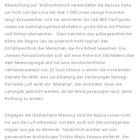
Abweichung auf. Wahrscheinlich verwendeten die Nazcas Seile,
um nicht von der Linie der fast 1.000 Linien (einige Kilometer
lang) abzuweichen, und sie zeichneten die fast 800 Tierfiguren,
indem sie maßstabsgetreue Modelle in große Gitter mit Pfählen
und Schnur übersetzten. . Dann belohnte das außergewöhnliche
Klima der Region (wo es praktisch nicht regnet) den
Einfallsreichtum der Menschen, die ihre Arbeit bewahren. Die
Jumana-Pampa befindet sich auf einer Höhe von 330 Metern über
dem Meeresspiegel und hat eine durchschnittliche
Jahrestemperatur von 25 Grad Celsius in einem der trockensten
Gebiete der Welt, was zur Erhaltung der Zeichnungen beiträgt.
Die heiße Luft wirkt als “Matratze”, die verhindert, dass die
Leitungen gelöscht werden, da der Wind gezwungen wird, seine
Richtung zu ändern.
Entgegen der landläufigen Meinung sind die Nazca-Linien nicht
nur aus der Luft erkennbar, sondern auch von den umliegenden
Hügeln aus gut zu erkennen. Tatsächlich wurden sie vom
peruanischen Archäologen Toribio Mejía Xesspe entdeckt, der