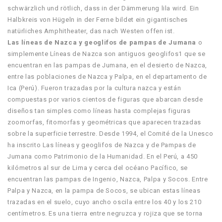
schwärzlich und rötlich, dass in der Dämmerung lila wird. Ein
Halbkreis von Hügeln in der Ferne bildet ein gigantisches
natürliches Amphitheater, das nach Westen offen ist.
Las líneas de Nazca y geoglifos de pampas de Jumana
o
simplemente Líneas de Nazca son antiguos geoglifos1​ que se
encuentran en las pampas de Jumana, en el desierto de Nazca,
entre las poblaciones de Nazca y Palpa, en el departamento de
Ica (Perú). Fueron trazadas por la cultura nazca y están
compuestas por varios cientos de figuras que abarcan desde
diseños tan simples como líneas hasta complejas figuras
zoomorfas, fitomorfas y geométricas que aparecen trazadas
sobre la superficie terrestre. Desde 1994, el Comité de la Unesco
ha inscrito Las líneas y geoglifos de Nazca y de Pampas de
Jumana como Patrimonio de la Humanidad. En el Perú, a 450
kilómetros al sur de Lima y cerca del océano Pacífico, se
encuentran las pampas de Ingenio, Nazca, Palpa y Socos. Entre
Palpa y Nazca, en la pampa de Socos, se ubican estas líneas
trazadas en el suelo, cuyo ancho oscila entre los 40 y los 210
centímetros. Es una tierra entre negruzca y rojiza que se torna