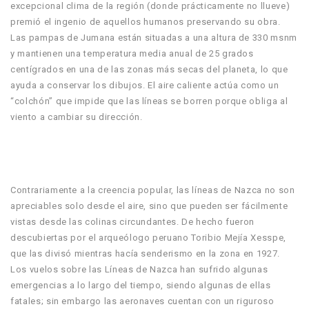
excepcional clima de la región (donde prácticamente no llueve)
premió el ingenio de aquellos humanos preservando su obra.
Las pampas de Jumana están situadas a una altura de 330 msnm
y mantienen una temperatura media anual de 25 grados
centígrados en una de las zonas más secas del planeta, lo que
ayuda a conservar los dibujos. El aire caliente actúa como un
“colchón” que impide que las líneas se borren porque obliga al
viento a cambiar su dirección.
Contrariamente a la creencia popular, las líneas de Nazca no son
apreciables solo desde el aire, sino que pueden ser fácilmente
vistas desde las colinas circundantes. De hecho fueron
descubiertas por el arqueólogo peruano Toribio Mejía Xesspe,
que las divisó mientras hacía senderismo en la zona en 1927.
Los vuelos sobre las Líneas de Nazca han sufrido algunas
emergencias a lo largo del tiempo, siendo algunas de ellas
fatales;​ sin embargo las aeronaves cuentan con un riguroso