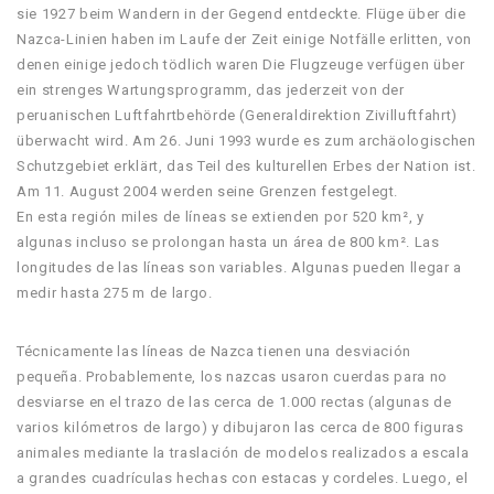
sie 1927 beim Wandern in der Gegend entdeckte. Flüge über die
Nazca-Linien haben im Laufe der Zeit einige Notfälle erlitten, von
denen einige jedoch tödlich waren Die Flugzeuge verfügen über
ein strenges Wartungsprogramm, das jederzeit von der
peruanischen Luftfahrtbehörde (Generaldirektion Zivilluftfahrt)
überwacht wird. Am 26. Juni 1993 wurde es zum archäologischen
Schutzgebiet erklärt, das Teil des kulturellen Erbes der Nation ist.
Am 11. August 2004 werden seine Grenzen festgelegt.
En esta región miles de líneas se extienden por 520 km², y
algunas incluso se prolongan hasta un área de 800 km². Las
longitudes de las líneas son variables. Algunas pueden llegar a
medir hasta 275 m de largo.
Técnicamente las líneas de Nazca tienen una desviación
pequeña. Probablemente, los nazcas usaron cuerdas para no
desviarse en el trazo de las cerca de 1.000 rectas (algunas de
varios kilómetros de largo) y dibujaron las cerca de 800 figuras
animales mediante la traslación de modelos realizados a escala
a grandes cuadrículas hechas con estacas y cordeles. Luego, el