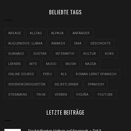
BELIEBTE TAGS
ABSAGE
ALLTAG
ALPACA
ANFÄNGER
AUQUENIDOS: LLAMA
AWARDS
EMA
GESCHICHTE
GUANACO
GUSTAR
INTERAKTIV
KULTUR
KURS
LERNEN
MTV
MUSIC
MUSIK
NAZCA
ONLINE COURSE
PERU
RLS
ROMAN LERNT SPANISCH
SEHENSWÜRDIGKEITEN
SELBSTLERNER
SPANISCH
STREAMING
TRICK
VERBEN
VICUÑA
YOUTUBE
LETZTE BEITRÄGE
Die häufigsten Verben auf Spanisch – Teil 3