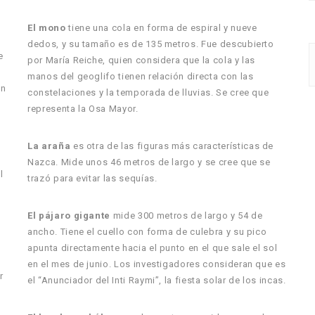
El mono
tiene una cola en forma de espiral y nueve
dedos, y su tamaño es de 135 metros. Fue descubierto
e
por María Reiche, quien considera que la cola y las
manos del geoglifo tienen relación directa con las
en
constelaciones y la temporada de lluvias. Se cree que
representa la Osa Mayor.
La araña
es otra de las figuras más características de
Nazca. Mide unos 46 metros de largo y se cree que se
l
trazó para evitar las sequías.
El pájaro gigante
mide 300 metros de largo y 54 de
ancho. Tiene el cuello con forma de culebra y su pico
apunta directamente hacia el punto en el que sale el sol
en el mes de junio. Los investigadores consideran que es
r
el “Anunciador del Inti Raymi”, la fiesta solar de los incas.