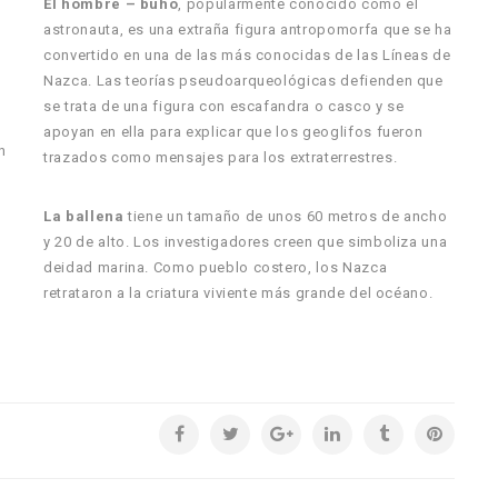
El hombre – búho
, popularmente conocido como el
astronauta, es una extraña figura antropomorfa que se ha
convertido en una de las más conocidas de las Líneas de
Nazca. Las teorías pseudoarqueológicas defienden que
se trata de una figura con escafandra o casco y se
apoyan en ella para explicar que los geoglifos fueron
n
trazados como mensajes para los extraterrestres.
La ballena
tiene un tamaño de unos 60 metros de ancho
y 20 de alto. Los investigadores creen que simboliza una
deidad marina. Como pueblo costero, los Nazca
retrataron a la criatura viviente más grande del océano.