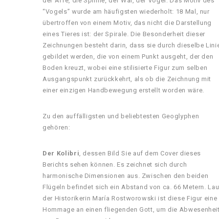
der Affe, die Spinne, der Wal, der Vogel. Das Motiv des
“Vogels” wurde am häufigsten wiederholt: 18 Mal, nur
übertroffen von einem Motiv, das nicht die Darstellung
eines Tieres ist: der Spirale. Die Besonderheit dieser
Zeichnungen besteht darin, dass sie durch dieselbe Lini
gebildet werden, die von einem Punkt ausgeht, der den
Boden kreuzt, wobei eine stilisierte Figur zum selben
Ausgangspunkt zurückkehrt, als ob die Zeichnung mit
einer einzigen Handbewegung erstellt worden wäre.
Zu den auffälligsten und beliebtesten Geoglyphen
gehören:
Der Kolibri
, dessen Bild Sie auf dem Cover dieses
Berichts sehen können. Es zeichnet sich durch
harmonische Dimensionen aus. Zwischen den beiden
Flügeln befindet sich ein Abstand von ca. 66 Metern. Lau
der Historikerin María Rostworowski ist diese Figur eine
Hommage an einen fliegenden Gott, um die Abwesenhei