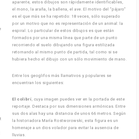
aparente, estos dibujos son rápidamente identificables,
el mono, la araña, la ballena, el ave. El motivo del “pájaro”
es el que más se ha repetido: 18 veces, sólo superado
por un motivo que no es representación de un animal: la
e
espiral. Lo particular de estos dibujos es que están
formados por una misma línea que parte de un punto
recorriendo el suelo dibujando una figura estilizada
retornando al mismo punto de partida, tal como si se
hubiera hecho el dibujo con un sólo movimiento de mano.
Entre los geoglifos más llamativos y populares se
encuentran los siguientes:
El colibrí
, cuya imagen puedes ver en la portada de este
reportaje. Destaca por sus dimensiones armónicas. Entre
sus dos alas hay una distancia de unos 66 metros. Según
t
la historiadora María Rostworowski, esta figura es un
homenaje a un dios volador para evitar la ausencia de
t
lluvias.