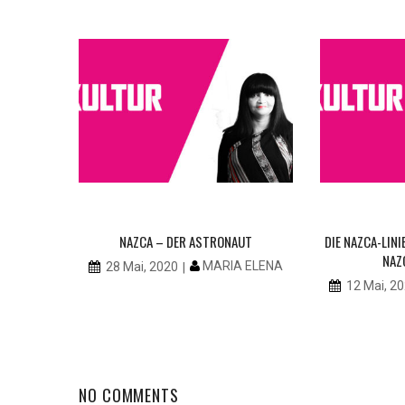
NAZCA – DER ASTRONAUT
DIE NAZCA-LINIE
ERATORIN
NAZ
MARIA ELENA
28 Mai, 2020
9
12 Mai, 2
 ELENA
NO COMMENTS