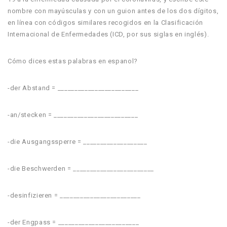
nombre con mayúsculas y con un guion antes de los dos dígitos,
en línea con códigos similares recogidos en la Clasificación
Internacional de Enfermedades (ICD, por sus siglas en inglés).
Cómo dices estas palabras en espanol?
-der Abstand = ________________________
-an/stecken = _________________________
-die Ausgangssperre = ___________________
-die Beschwerden = ________________________
-desinfizieren = ________________________
-der Engpass = ________________________