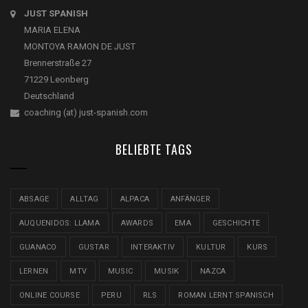
JUST SPANISH
MARIA ELENA
MONTOYA RAMON DE JUST
Brennerstraße 27
71229 Leonberg
Deutschland
coaching (at) just-spanish.com
BELIEBTE TAGS
ABSAGE
ALLTAG
ALPACA
ANFÄNGER
AUQUENIDOS: LLAMA
AWARDS
EMA
GESCHICHTE
GUANACO
GUSTAR
INTERAKTIV
KULTUR
KURS
LERNEN
MTV
MUSIC
MUSIK
NAZCA
ONLINE COURSE
PERU
RLS
ROMAN LERNT SPANISCH