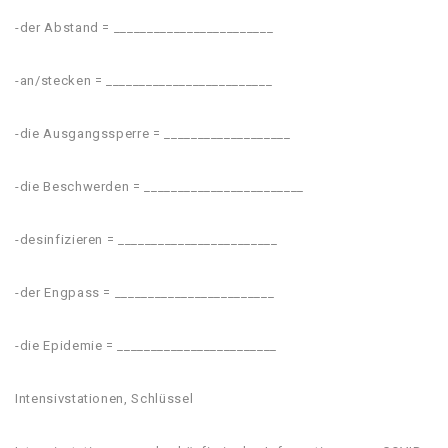
-der Abstand = ________________________
-an/stecken = _________________________
-die Ausgangssperre = ___________________
-die Beschwerden = ________________________
-desinfizieren = ________________________
-der Engpass = ________________________
-die Epidemie = ________________________
Intensivstationen, Schlüssel