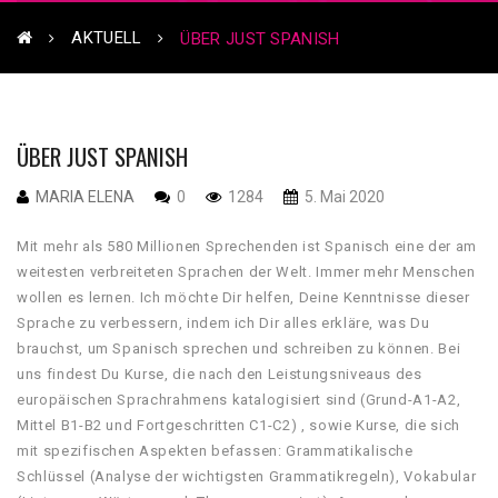
AKTUELL
ÜBER JUST SPANISH
ÜBER JUST SPANISH
MARIA ELENA
0
1284
5. Mai 2020
Mit mehr als 580 Millionen Sprechenden ist Spanisch eine der am
weitesten verbreiteten Sprachen der Welt. Immer mehr Menschen
wollen es lernen. Ich möchte Dir helfen, Deine Kenntnisse dieser
Sprache zu verbessern, indem ich Dir alles erkläre, was Du
brauchst, um Spanisch sprechen und schreiben zu können. Bei
uns findest Du Kurse, die nach den Leistungsniveaus des
europäischen Sprachrahmens katalogisiert sind (Grund-A1-A2,
Mittel B1-B2 und Fortgeschritten C1-C2) , sowie Kurse, die sich
mit spezifischen Aspekten befassen: Grammatikalische
Schlüssel (Analyse der wichtigsten Grammatikregeln), Vokabular