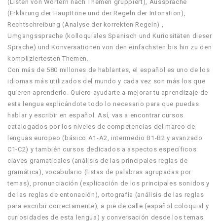
(Listen von Wörtern nach Themen gruppiert), Aussprache
(Erklärung der Haupttöne und der Regeln der Intonation),
Rechtschreibung (Analyse der korrekten Regeln) ,
Umgangssprache (kolloquiales Spanisch und Kuriositäten dieser
Sprache) und Konversationen von den einfachsten bis hin zu den
kompliziertesten Themen.
Con más de 580 millones de hablantes, el español es uno de los
idiomas más utilizados del mundo y cada vez son más los que
quieren aprenderlo. Quiero ayudarte a mejorar tu aprendizaje de
esta lengua explicándote todo lo necesario para que puedas
hablar y escribir en español. Así, vas a encontrar cursos
catalogados por los niveles de competencias del marco de
lenguas europeo (básico A1-A2, intermedio B1-B2 y avanzado
C1-C2) y también cursos dedicados a aspectos específicos:
claves gramaticales (análisis de las principales reglas de
gramática), vocabulario (listas de palabras agrupadas por
temas), pronunciación (explicación de los principales sonidos y
de las reglas de entonación), ortografía (análisis de las reglas
para escribir correctamente), a pie de calle (español coloquial y
curiosidades de esta lengua) y conversación desde los temas