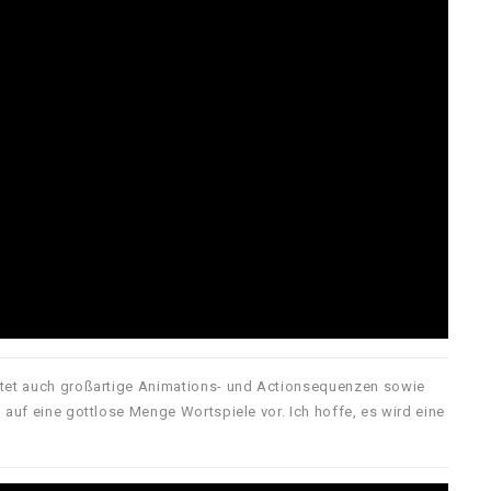
ietet auch großartige Animations- und Actionsequenzen sowie
 auf eine gottlose Menge Wortspiele vor. Ich hoffe, es wird eine