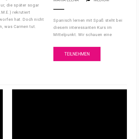
ur, die später sogar
M.E.) rekrutiert
worfen hat. Doch nicht
Spanisch lernen mit Spaß steht bei
rn, was Carmen tut.
diesem interessanten Kurs im
Mittelpunkt. Wir schauen eine
spanische Serie zusammen und
lernen dabei die Sprache.
TEILNEHMEN