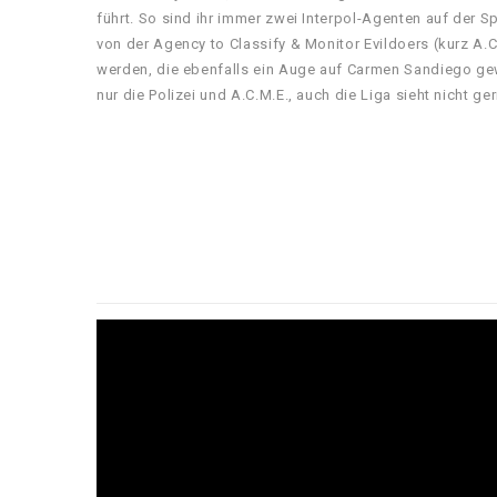
führt. So sind ihr immer zwei Interpol-Agenten auf der Sp
von der Agency to Classify & Monitor Evildoers (kurz A.C.
werden, die ebenfalls ein Auge auf Carmen Sandiego ge
nur die Polizei und A.C.M.E., auch die Liga sieht nicht ge