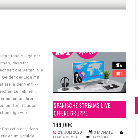
ernationale Liga der
rmen, dass ihr
NEW
chselt die Seiten. Sie
HOT
Gelder der Liga mit
 sie in der Netflix-
Reichen zu nehmen.
erhin mit an ihrer
SPANISCHE STREAMS LIVE
, einen Donut Laden
OFFENE GRUPPE
chen Liga war.
199,00
€
 Polizei nicht, denn
21. JULI 2020
3 MONATE
ubzügen im Schilde
MARIA ELENA
MEDIUM