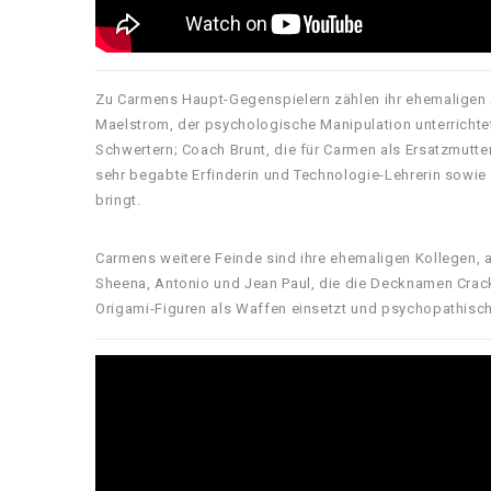
Zu Carmens Haupt-Gegenspielern zählen ihr ehemaligen
Maelstrom, der psychologische Manipulation unterrichte
Schwertern; Coach Brunt, die für Carmen als Ersatzmutter
sehr begabte Erfinderin und Technologie-Lehrerin sowie
bringt.
Carmens weitere Feinde sind ihre ehemaligen Kollegen, al
Sheena, Antonio und Jean Paul, die die Decknamen Crackl
Origami-Figuren als Waffen einsetzt und psychopathisc