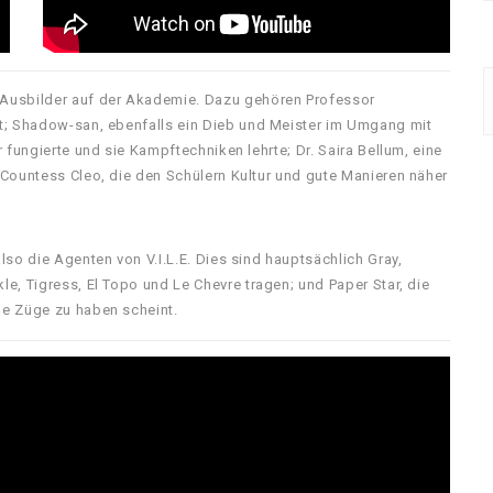
 Ausbilder auf der Akademie. Dazu gehören Professor
t; Shadow-san, ebenfalls ein Dieb und Meister im Umgang mit
 fungierte und sie Kampftechniken lehrte; Dr. Saira Bellum, eine
 Countess Cleo, die den Schülern Kultur und gute Manieren näher
so die Agenten von V.I.L.E. Dies sind hauptsächlich Gray,
e, Tigress, El Topo und Le Chevre tragen; und Paper Star, die
he Züge zu haben scheint.