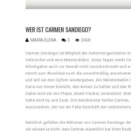
WER IST CARMEN SANDIEGO?
MARIA ELENA
0
2468
Carmen Sandiego ist Mitglied der Geheimorganisation Int
Verbrecher und eine Meisterdiebin. Eines Tages merkt Ca
Arbeitgeber auch vor Gewalt nicht zurückschreckt und we
nimmt zum Abschied noch die unrechtmäßig erworbenen 
und will sie den Opfern wiedergeben. Als Meisterdiebin ist
Serie nun immer bemüht, den Armen zu helfen und den 
Dabei wird sie von Player, einem Hacker, unterstützt. Weit
Seite sind Ivy und Zack. Die Geschwister helfen Carmen
auszurauben, der nur ein Fake-Geschäft der verbrecheris
Natürlich gefallen die Aktionen von Carmen Sandiego der
sie wissen ja nicht, was Carmen eigentlich bei ihren Ra