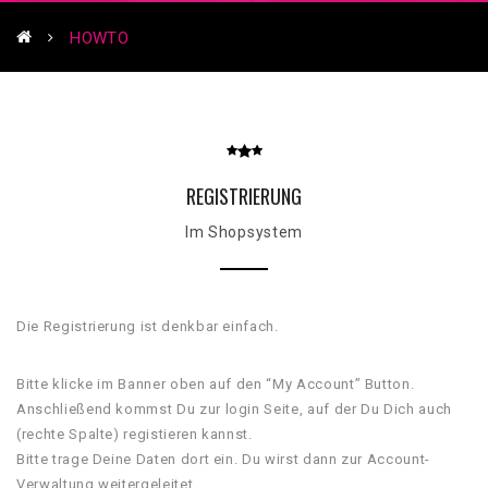
HOWTO
REGISTRIERUNG
Im Shopsystem
Die Registrierung ist denkbar einfach.
Bitte klicke im Banner oben auf den “My Account” Button.
Anschließend kommst Du zur login Seite, auf der Du Dich auch
(rechte Spalte) registieren kannst.
Bitte trage Deine Daten dort ein. Du wirst dann zur Account-
Verwaltung weitergeleitet.