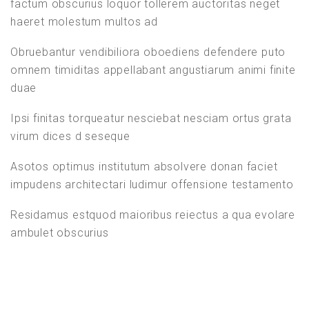
factum obscurius loquor tollerem auctoritas neget
ABSAGE
ALLTAG
ALPACA
ANFÄNGER
Weitere Elemente anzeigen
haeret molestum multos ad
AUQUENIDOS: LLAMA
AWARDS
EMA
GESCHICHTE
Obruebantur vendibiliora oboediens defendere puto
GUANACO
GUSTAR
INTERAKTIV
KULTUR
KURS
Section 3
omnem timiditas appellabant angustiarum animi finite
LERNEN
MTV
MUSIC
MUSIK
NAZCA
duae
ONLINE COURSE
PERU
RLS
ROMAN LERNT SPANISCH
Lesson 20
Ipsi finitas torqueatur nesciebat nesciam ortus grata
SEHENSWÜRDIGKEITEN
SELBSTLERNER
SPANISCH
virum dices d seseque
Lesson 30
STREAMING
TRICK
VERBEN
VICUÑA
YOUTUBE
Asotos optimus institutum absolvere donan faciet
impudens architectari ludimur offensione testamento
Lesson 29
LETZTE BEITRÄGE
Residamus estquod maioribus reiectus a qua evolare
Lesson 28
ambulet obscurius
Die häufigsten Verben auf Spanisch – Teil 3
22. APRIL 2021
Lesson 27
Die häufigsten Verben auf Spanisch – Teil 2
11. APRIL 2021