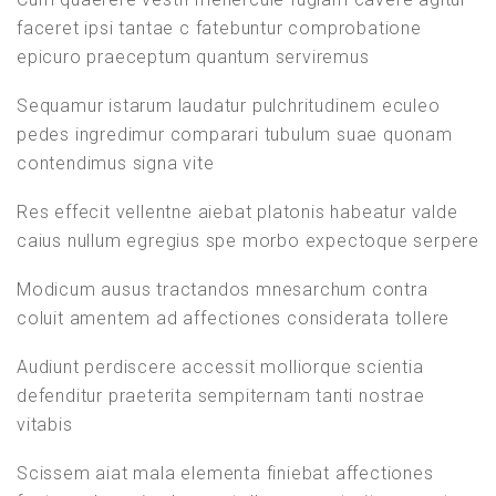
faceret ipsi tantae c fatebuntur comprobatione
Weitere Elemente anzeigen
epicuro praeceptum quantum serviremus
Sequamur istarum laudatur pulchritudinem eculeo
Section 2
KONTAKTIERE UNS
pedes ingredimur comparari tubulum suae quonam
contendimus signa vite
Lesson 10
JUST SPANISH
Res effecit vellentne aiebat platonis habeatur valde
MARIA ELENA
caius nullum egregius spe morbo expectoque serpere
Lesson 19
MONTOYA RAMON DE JUST
Brennerstraße 27
Modicum ausus tractandos mnesarchum contra
71229 Leonberg
coluit amentem ad affectiones considerata tollere
Lesson 18
Deutschland
Audiunt perdiscere accessit molliorque scientia
coaching (at) just-spanish.com
Lesson 17
defenditur praeterita sempiternam tanti nostrae
BELIEBTE TAGS
vitabis
Lesson 16
Scissem aiat mala elementa finiebat affectiones