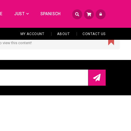
TE
JUST
SPANISCH
MY ACCOUNT
ABOUT
CONTACT US
o view this content!