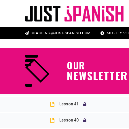
Section 3
Weitere Elemente anzeigen
Section 4
COACHING@JUST-SPANISH.COM
MO - FR: 9:0
Startseite
Online Kurse
Spanisch A1
Beispielkurs
Lesson 31
OUR
NEWSLETTER
Lesson 43
Lesson 42
Lesson 41
Lesson 40