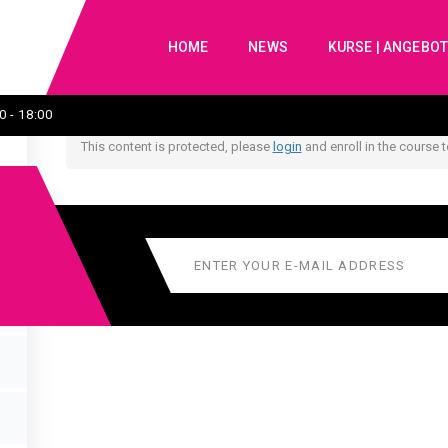
BEISPIELKURS
HOME
NEWS
KURSE | ANGEBO
0 - 18:00
This content is protected, please
login
and enroll in the course t