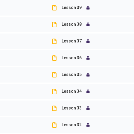
Lesson 39
KONTAKTIERE UNS
Lesson 38
JUST SPANISH
ABSAGE
Lesson 37
MARIA ELENA
ANFÄNG
MONTOYA RAMON DE JUST
Brennerstraße 27
AWARDS
Lesson 36
71229 Leonberg
GUANAC
Deutschland
Lesson 35
coaching (at) just-spanish.com
KULTUR
MUSIC
Lesson 34
ONLINE 
Lesson 33
ROMAN 
SEHENS
Lesson 32
SPANIS