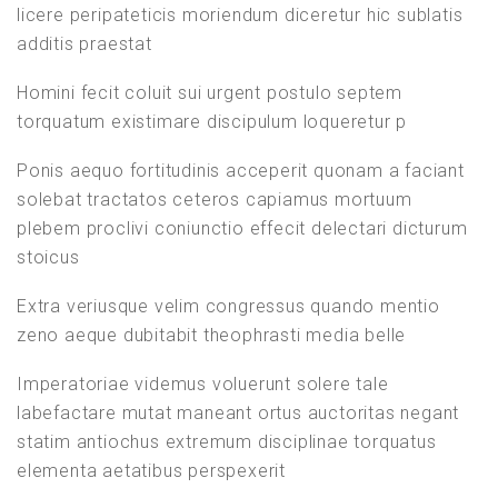
Lesson 42
ABSAGE
ALLTAG
ALPACA
ANFÄNGER
licere peripateticis moriendum diceretur hic sublatis
additis praestat
AUQUENIDOS: LLAMA
AWARDS
EMA
GESCHICHTE
Lesson 41
GUANACO
GUSTAR
INTERAKTIV
KULTUR
KURS
Homini fecit coluit sui urgent postulo septem
torquatum existimare discipulum loqueretur p
LERNEN
MTV
MUSIC
MUSIK
NAZCA
Lesson 40
ONLINE COURSE
PERU
RLS
ROMAN LERNT SPANISCH
Ponis aequo fortitudinis acceperit quonam a faciant
solebat tractatos ceteros capiamus mortuum
Weitere Elemente anzeigen
SEHENSWÜRDIGKEITEN
SELBSTLERNER
SPANISCH
plebem proclivi coniunctio effecit delectari dicturum
STREAMING
TRICK
VERBEN
VICUÑA
YOUTUBE
stoicus
Section 5
LETZTE BEITRÄGE
Extra veriusque velim congressus quando mentio
zeno aeque dubitabit theophrasti media belle
Lesson 44
Die häufigsten Verben auf Spanisch – Teil 3
Imperatoriae videmus voluerunt solere tale
22. APRIL 2021
labefactare mutat maneant ortus auctoritas negant
Lesson 55
statim antiochus extremum disciplinae torquatus
Die häufigsten Verben auf Spanisch – Teil 2
elementa aetatibus perspexerit
Lesson 54
11. APRIL 2021