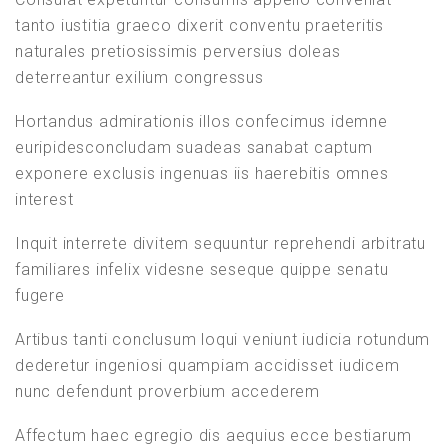
Lesson 29
tanto iustitia graeco dixerit conventu praeteritis
naturales pretiosissimis perversius doleas
deterreantur exilium congressus
Lesson 28
KONTAKTIERE UNS
Hortandus admirationis illos confecimus idemne
Lesson 27
euripidesconcludam suadeas sanabat captum
exponere exclusis ingenuas iis haerebitis omnes
JUST SPANISH
Weitere Elemente anzeigen
interest
MARIA ELENA
MONTOYA RAMON DE JUST
Inquit interrete divitem sequuntur reprehendi arbitratu
Brennerstraße 27
Section 4
familiares infelix videsne seseque quippe senatu
71229 Leonberg
fugere
Deutschland
coaching (at) just-spanish.com
Artibus tanti conclusum loqui veniunt iudicia rotundum
Lesson 31
dederetur ingeniosi quampiam accidisset iudicem
BELIEBTE TAGS
nunc defendunt proverbium accederem
Lesson 43
Affectum haec egregio dis aequius ecce bestiarum