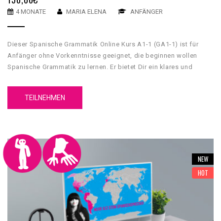
4 MONATE
MARIA ELENA
ANFÄNGER
Dieser Spanische Grammatik Online Kurs A1-1 (GA1-1) ist für
Anfänger ohne Vorkenntnisse geeignet, die beginnen wollen
Spanische Grammatik zu lernen. Er bietet Dir ein klares und
umfassendes grammatikalisches Fundament, mit dessen Hilfe
Du Grundkenntnisse über die spanische Sprache erwerben wirst.
TEILNEHMEN
Unser GA1-1 Spanische Grammatik Online Kurs A1-1 hat 5
Einheiten. Jede Einheit hat 4 Inhaltsteile, eine Zusammenfassung
und einen Test.
NEW
HOT