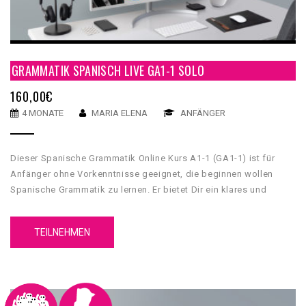
GRAMMATIK SPANISCH LIVE GA1-1 SOLO
160,00
€
4 MONATE
MARIA ELENA
ANFÄNGER
Dieser Spanische Grammatik Online Kurs A1-1 (GA1-1) ist für
Anfänger ohne Vorkenntnisse geeignet, die beginnen wollen
Spanische Grammatik zu lernen. Er bietet Dir ein klares und
umfassendes grammatikalisches Fundament, mit dessen Hilfe
Du Grundkenntnisse über die spanische Sprache erwerben wirst.
TEILNEHMEN
Unser GA1-1 Spanische Grammatik Online Kurs A1-1 hat 5
Einheiten. Jede Einheit hat 4 Inhaltsteile, eine Zusammenfassung
und einen Test.