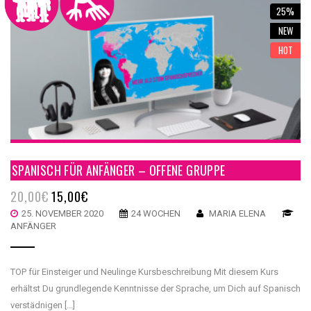
25%
NEW
HOT
SPANISCH FÜR ANFÄNGER – OFFENE GRUPPE
20,00
€
15,00
€
25. NOVEMBER 2020
24 WOCHEN
MARIA ELENA
ANFÄNGER
TOP für Einsteiger und Neulinge Kursbeschreibung Mit diesem Kurs
erhältst Du grundlegende Kenntnisse der Sprache, um Dich auf Spanisch
verstädnigen [...]