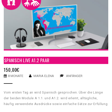
SPANISCH LIVE A1.2 PAAR
150,00
€
8 MONATE
MARIA ELENA
ANFÄNGER
Vom ersten Tag an wird Spanisch gesprochen. Über die Länge
der beiden Module A 1.1. und A1.2. wird erlernt, alltägliche,
häufig verwendete Ausdrücke sowie einfache Sätze zur Erfüllung
unmittelbarer Bedürfnisse zu verstehen und anzuwenden.