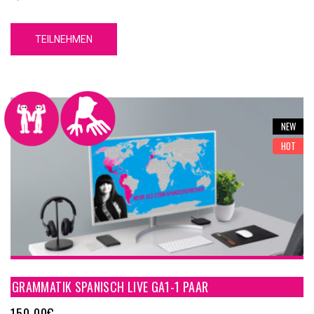
umfassendes grammatikalisches Fundament, mit dessen Hilfe
Du Grundkenntnisse über die spanische Sprache erwerben wirst.
TEILNEHMEN
Unser GA1-1 Spanische Grammatik Online Kurs A1-1 hat 5
Einheiten. Jede Einheit hat 4 Inhaltsteile, eine Zusammenfassung
und einen Test.
NEW
HOT
GRAMMATIK SPANISCH LIVE GA1-1 PAAR
150,00
€