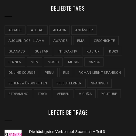
BELIEBTE TAGS
ABSAGE
ALLTAG
ALPACA
ANFÄNGER
AUQUENIDOS: LLAMA
AWARDS
EMA
GESCHICHTE
GUANACO
GUSTAR
INTERAKTIV
KULTUR
KURS
LERNEN
MTV
MUSIC
MUSIK
NAZCA
ONLINE COURSE
PERU
RLS
ROMAN LERNT SPANISCH
SEHENSWÜRDIGKEITEN
SELBSTLERNER
SPANISCH
STREAMING
TRICK
VERBEN
VICUÑA
YOUTUBE
LETZTE BEITRÄGE
Die häufigsten Verben auf Spanisch – Teil 3