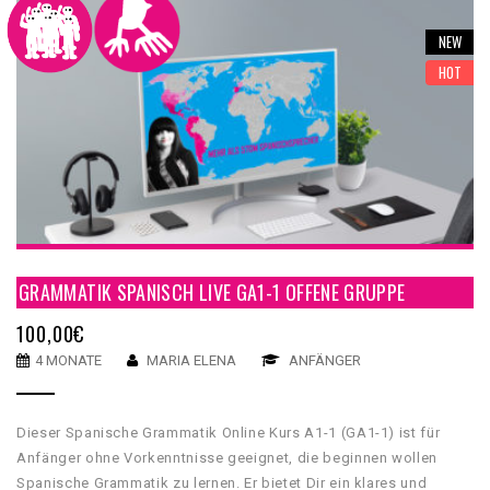
NEW
HOT
GRAMMATIK SPANISCH LIVE GA1-1 OFFENE GRUPPE
100,00
€
4 MONATE
MARIA ELENA
ANFÄNGER
Dieser Spanische Grammatik Online Kurs A1-1 (GA1-1) ist für
Anfänger ohne Vorkenntnisse geeignet, die beginnen wollen
Spanische Grammatik zu lernen. Er bietet Dir ein klares und