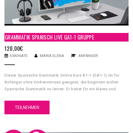
GRAMMATIK SPANISCH LIVE GA1-1 GRUPPE
120,00
€
4 MONATE
MARIA ELENA
ANFÄNGER
Dieser Spanische Grammatik Online Kurs A1-1 (GA1-1) ist für
Anfänger ohne Vorkenntnisse geeignet, die beginnen wollen
Spanische Grammatik zu lernen. Er bietet Dir ein klares und
umfassendes grammatikalisches Fundament, mit dessen Hilfe
Du Grundkenntnisse über die spanische Sprache erwerben wirst.
TEILNEHMEN
Unser GA1-1 Spanische Grammatik Online Kurs A1-1 hat 5
Einheiten. Jede Einheit hat 4 Inhaltsteile, eine Zusammenfassung
und einen Test.