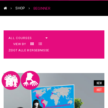
SHOP
BEGINNER
VIEW BY
ZEIGT ALLE 8 ERGEBNISSE
NEW
HOT