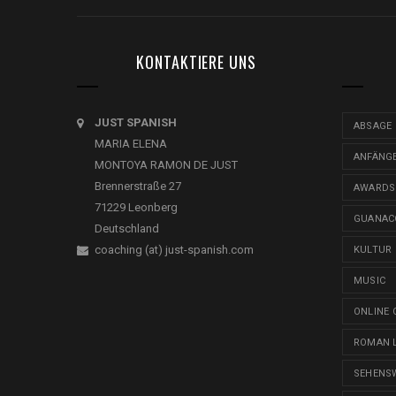
KONTAKTIERE UNS
JUST SPANISH
ABSAGE
MARIA ELENA
ANFÄNG
MONTOYA RAMON DE JUST
Brennerstraße 27
AWARDS
71229 Leonberg
GUANAC
Deutschland
coaching (at) just-spanish.com
KULTUR
MUSIC
ONLINE 
ROMAN 
SEHENS