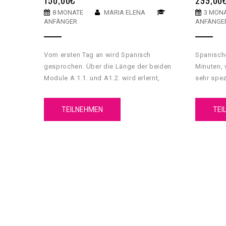
8 MONATE
MARIA ELENA
3 MON
ANFÄNGER
ANFÄNGE
Vom ersten Tag an wird Spanisch
Spanisch
gesprochen. Über die Länge der beiden
Minuten, 
Module A 1.1. und A1.2. wird erlernt,
sehr spez
alltägliche, häufig verwendete Ausdrücke
mit BEATS
sowie einfache Sätze zur Erfüllung
eins… Sp
TEILNEHMEN
TEI
unmittelbarer Bedürfnisse zu verstehen
“Spanisch
und anzuwenden.
Gruppenku
aber eige
Konzepts
und Ihr l
auch glei
Ihr vielle
werden wi
Musik als
POP/Rock