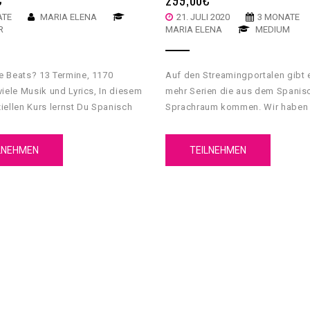
ATE
MARIA ELENA
21. JULI 2020
3 MONATE
R
MARIA ELENA
MEDIUM
e Beats? 13 Termine, 1170
Auf den Streamingportalen gibt
viele Musik und Lyrics, In diesem
mehr Serien die aus dem Spanis
iellen Kurs lernst Du Spanisch
Sprachraum kommen. Wir haben
. Spanisch BEATS soll vor Allem
ein Kurskonzept gebaut, bei dem
aß machen! Darum gibt es
spannenden Serien Spanisch ler
LNEHMEN
TEILNEHMEN
 BEATS” auch nur als
kannst.
rs. Als Einzelkurs auf Anfrage
ntlich ist das nicht im Sinne des
. Lade Freunde und Bekannte ein
ernt beim Erlernen von Spanisch
ch noch neue Musik kennen, die
icht noch nicht kennt. Natürlich
r auch viel südamerikanische
 Beispiel nehmen, Aber auch
 kommt bei diesem Kurs nicht