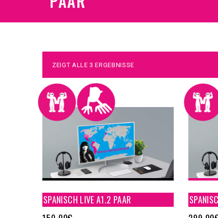
PAAR
ZEIGT ALLE 3 ERGEBNISSE
SPANISCH LIVE A1.2 PAAR
SPANISC
150,00
€
299,00