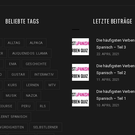
BELIEBTE TAGS
LETZTE BEITRÄGE
Die häufigsten Verben
ALLTAG
ALPACA
Spanisch – Teil 3
ER
AUQUENIDOS: LLAMA
22. APRIL 2021
EMA
GESCHICHTE
Die häufigsten Verben
Spanisch – Teil 2
O
GUSTAR
INTERAKTIV
11. APRIL 2021
KURS
LERNEN
MTV
Die häufigsten Verben
MUSIK
NAZCA
Spanisch – Teil 1
10. APRIL 2021
COURSE
PERU
RLS
LERNT SPANISCH
WÜRDIGKEITEN
SELBSTLERNER