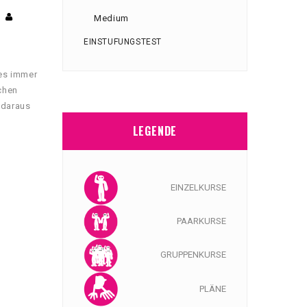
Medium
EINSTUFUNGSTEST
 es immer
chen
 daraus
 Du mit
LEGENDE
nen
EINZELKURSE
PAARKURSE
GRUPPENKURSE
PLÄNE