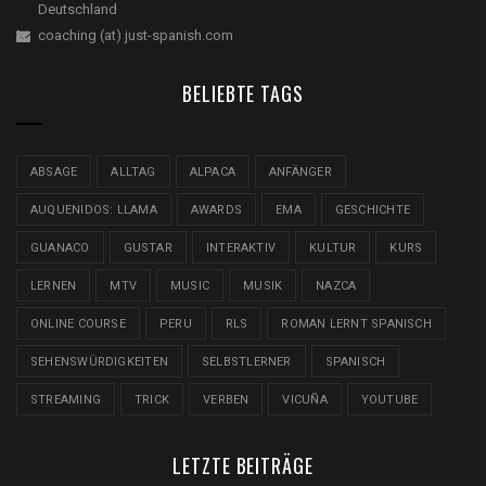
Deutschland
coaching (at) just-spanish.com
BELIEBTE TAGS
ABSAGE
ALLTAG
ALPACA
ANFÄNGER
AUQUENIDOS: LLAMA
AWARDS
EMA
GESCHICHTE
GUANACO
GUSTAR
INTERAKTIV
KULTUR
KURS
LERNEN
MTV
MUSIC
MUSIK
NAZCA
ONLINE COURSE
PERU
RLS
ROMAN LERNT SPANISCH
SEHENSWÜRDIGKEITEN
SELBSTLERNER
SPANISCH
STREAMING
TRICK
VERBEN
VICUÑA
YOUTUBE
LETZTE BEITRÄGE