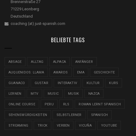
Brennerstraße 27
71229 Leonberg
Deutschland
coaching (at) just-spanish.com
BELIEBTE TAGS
ABSAGE
ALLTAG
ALPACA
ANFÄNGER
AUQUENIDOS: LLAMA
AWARDS
EMA
GESCHICHTE
GUANACO
GUSTAR
INTERAKTIV
KULTUR
KURS
LERNEN
MTV
MUSIC
MUSIK
NAZCA
ONLINE COURSE
PERU
RLS
ROMAN LERNT SPANISCH
SEHENSWÜRDIGKEITEN
SELBSTLERNER
SPANISCH
STREAMING
TRICK
VERBEN
VICUÑA
YOUTUBE