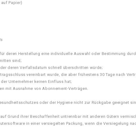
 auf Papier)
ts
d für deren Herstellung eine individuelle Auswahl oder Bestimmung dur
itten sind;
der deren Verfallsdatum schnell überschritten würde;
ertragsschluss vereinbart wurde, die aber frühestens 30 Tage nach Ver
der Unternehmer keinen Einfluss hat;
ierten mit Ausnahme von Abonnement-Verträgen.
Gesundheitsschutzes oder der Hygiene nicht zur Rückgabe geeignet sind
 auf Grund ihrer Beschaffenheit untrennbar mit anderen Gütern vermisc
ersoftware in einer versiegelten Packung, wenn die Versiegelung nac