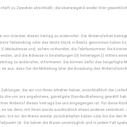
eschäft zu Zwecken abschließt, die überwiegend weder ihrer gewerblich
 von Gründen diesen Vertrag zu widerrufen. Die Widerrufsfrist beträg
ie letzte Teilsendung oder das letzte Stück in Besitz genommen haben 
, E-Mailadresse und, sofern vorhanden, die Telefaxnummer. Sie könne
n, und die Adresse in Einstellungen DE hinterlegen.]) mittels einer e
en Vertrag zu widerrufen, informieren. Sie können dafür das beigefügte
ht es aus, dass Sie die Mitteilung über die Ausübung des Widerrufsrech
 Zahlungen, die wir von Ihnen erhalten haben, einschließlich der Lief
 als die von uns angebotene, günstigste Standardlieferung gewählt ha
Ihren Widerruf dieses Vertrags bei uns eingegangen ist. Für diese Rü
, es sei denn, mit Ihnen wurde ausdrücklich etwas anderes vereinbart
ern, bis wir die Waren wieder zurückerhalten haben oder bis Sie den 
eitpunkt ist. Sie haben die Waren unverzüglich und in jedem Fall spä