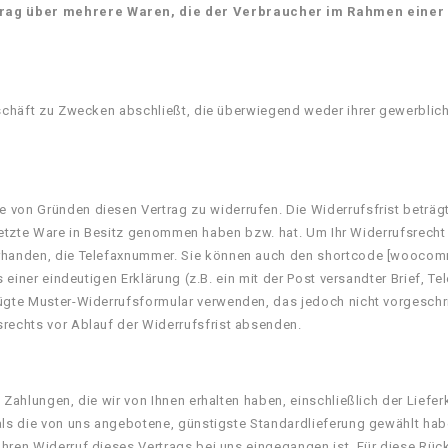
rag über mehrere Waren, die der Verbraucher im Rahmen einer ei
eschäft zu Zwecken abschließt, die überwiegend weder ihrer gewerblich
 von Gründen diesen Vertrag zu widerrufen. Die Widerrufsfrist beträg
die letzte Ware in Besitz genommen haben bzw. hat. Um Ihr Widerrufsrec
vorhanden, die Telefaxnummer. Sie können auch den shortcode [wooco
 einer eindeutigen Erklärung (z.B. ein mit der Post versandter Brief, Te
ügte Muster-Widerrufsformular verwenden, das jedoch nicht vorgeschrie
rechts vor Ablauf der Widerrufsfrist absenden.
 Zahlungen, die wir von Ihnen erhalten haben, einschließlich der Lief
 als die von uns angebotene, günstigste Standardlieferung gewählt ha
Ihren Widerruf dieses Vertrags bei uns eingegangen ist. Für diese Rü