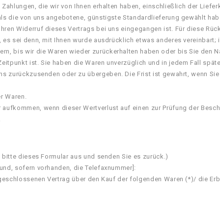
 Zahlungen, die wir von Ihnen erhalten haben, einschließlich der Lief
 als die von uns angebotene, günstigste Standardlieferung gewählt ha
Ihren Widerruf dieses Vertrags bei uns eingegangen ist. Für diese Rü
, es sei denn, mit Ihnen wurde ausdrücklich etwas anderes vereinbart
ern, bis wir die Waren wieder zurückerhalten haben oder bis Sie den 
eitpunkt ist. Sie haben die Waren unverzüglich und in jedem Fall spä
uns zurückzusenden oder zu übergeben. Die Frist ist gewahrt, wenn Sie
er Waren.
r aufkommen, wenn dieser Wertverlust auf einen zur Prüfung der Besc
.
e bitte dieses Formular aus und senden Sie es zurück.)
 und, sofern vorhanden, die Telefaxnummer]:
abgeschlossenen Vertrag über den Kauf der folgenden Waren (*)/ die Er