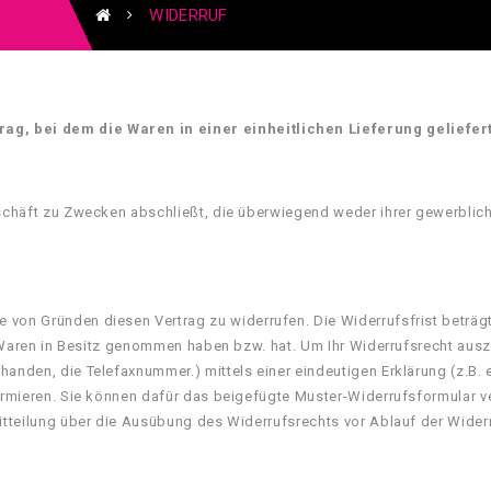
WIDERRUF
ag, bei dem die Waren in einer einheitlichen Lieferung geliefe
eschäft zu Zwecken abschließt, die überwiegend weder ihrer gewerblich
 von Gründen diesen Vertrag zu widerrufen. Die Widerrufsfrist beträg
die Waren in Besitz genommen haben bzw. hat. Um Ihr Widerrufsrecht au
anden, die Telefaxnummer.) mittels einer eindeutigen Erklärung (z.B. ei
formieren. Sie können dafür das beigefügte Muster-Widerrufsformular v
Mitteilung über die Ausübung des Widerrufsrechts vor Ablauf der Wider