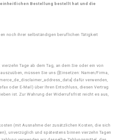
nheitlichen Bestellung bestellt hat und die
en noch ihrer selbständigen beruflichen Tätigkeit
t vierzehn Tage ab dem Tag, an dem Sie oder ein von
ht auszuüben, müssen Sie uns ([Einsetzen: Namen/Firma,
mmerce_de_disclaimer_address_data] dafür verwenden,
lefax oder E-Mail) über Ihren Entschluss, diesen Vertrag
ben ist. Zur Wahrung der Widerrufsfrist reicht es aus,
erkosten (mit Ausnahme der zusätzlichen Kosten, die sich
ben), unverzüglich und spätestens binnen vierzehn Tagen
ckzahlung verwenden wir dasselbe Zahlungsmittel, das