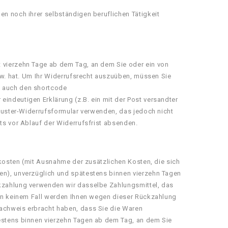
en noch ihrer selbständigen beruflichen Tätigkeit
t vierzehn Tage ab dem Tag, an dem Sie oder ein von
bzw. hat. Um Ihr Widerrufsrecht auszuüben, müssen Sie
n auch den shortcode
indeutigen Erklärung (z.B. ein mit der Post versandter
 Muster-Widerrufsformular verwenden, das jedoch nicht
ts vor Ablauf der Widerrufsfrist absenden.
erkosten (mit Ausnahme der zusätzlichen Kosten, die sich
ben), unverzüglich und spätestens binnen vierzehn Tagen
ckzahlung verwenden wir dasselbe Zahlungsmittel, das
; in keinem Fall werden Ihnen wegen dieser Rückzahlung
Nachweis erbracht haben, dass Sie die Waren
testens binnen vierzehn Tagen ab dem Tag, an dem Sie