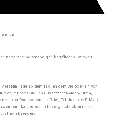
rt werden
en noch ihrer selbständigen beruflichen Tätigkeit
t vierzehn Tage ab dem Tag, an dem Sie oder ein von
szuüben, müssen Sie uns (Einsetzen: Namen/Firma,
n mit der Post versandter Brief, Telefax oder E-Mail)
erwenden, das jedoch nicht vorgeschrieben ist. Zur
rufsfrist absenden.