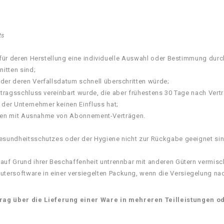
ts
d für deren Herstellung eine individuelle Auswahl oder Bestimmung dur
itten sind;
der deren Verfallsdatum schnell überschritten würde;
ertragsschluss vereinbart wurde, die aber frühestens 30 Tage nach Ver
der Unternehmer keinen Einfluss hat;
ierten mit Ausnahme von Abonnement-Verträgen.
Gesundheitsschutzes oder der Hygiene nicht zur Rückgabe geeignet sind
 auf Grund ihrer Beschaffenheit untrennbar mit anderen Gütern vermisc
ersoftware in einer versiegelten Packung, wenn die Versiegelung nac
rag über die Lieferung einer Ware in mehreren Teilleistungen o