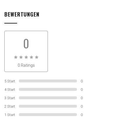
BEWERTUNGEN
0
0
0 Ratings
out
of
0
5 Start
0
4 Start
0
3 Start
0
2 Start
0
1 Start
0