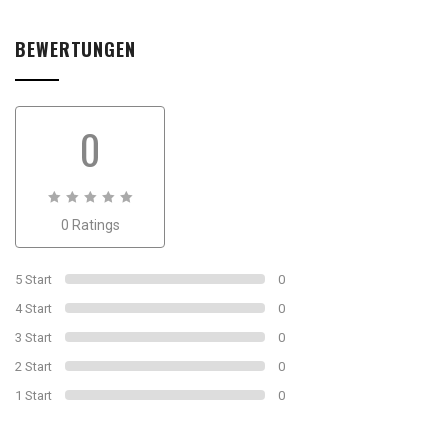
BEWERTUNGEN
0
0
0 Ratings
out
of
0
5 Start
0
4 Start
0
3 Start
0
2 Start
0
1 Start
0