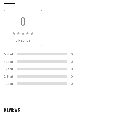
0
0
0 Ratings
out
of
0
5 Start
0
4 Start
0
3 Start
0
2 Start
0
1 Start
0
REVIEWS