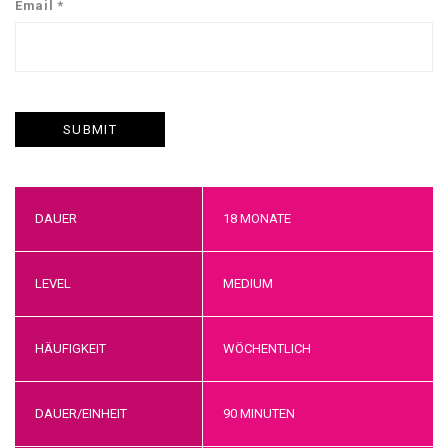
Email
*
DAUER
18 MONATE
LEVEL
MEDIUM
HÄUFIGKEIT
WÖCHENTLICH
DAUER/EINHEIT
90 MINUTEN