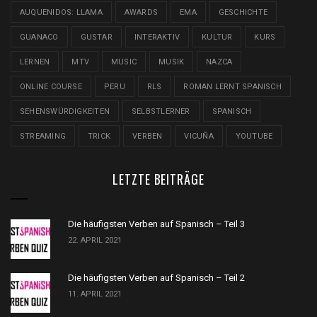
AUQUENIDOS: LLAMA
AWARDS
EMA
GESCHICHTE
GUANACO
GUSTAR
INTERAKTIV
KULTUR
KURS
LERNEN
MTV
MUSIC
MUSIK
NAZCA
ONLINE COURSE
PERU
RLS
ROMAN LERNT SPANISCH
SEHENSWÜRDIGKEITEN
SELBSTLERNER
SPANISCH
STREAMING
TRICK
VERBEN
VICUÑA
YOUTUBE
LETZTE BEITRÄGE
Die häufigsten Verben auf Spanisch – Teil 3
22. APRIL 2021
Die häufigsten Verben auf Spanisch – Teil 2
11. APRIL 2021