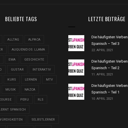
BELIEBTE TAGS
LETZTE BEITRÄGE
Die häufigsten Verben
ALLTAG
ALPACA
Spanisch – Teil 3
ER
AUQUENIDOS: LLAMA
22. APRIL 2021
EMA
GESCHICHTE
Die häufigsten Verben
Spanisch – Teil 2
O
GUSTAR
INTERAKTIV
11. APRIL 2021
KURS
LERNEN
MTV
Die häufigsten Verben
MUSIK
NAZCA
Spanisch – Teil 1
10. APRIL 2021
COURSE
PERU
RLS
LERNT SPANISCH
WÜRDIGKEITEN
SELBSTLERNER