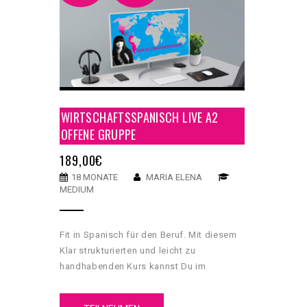
WIRTSCHAFTSSPANISCH LIVE A2
OFFENE GRUPPE
189,00
€
18 MONATE
MARIA ELENA
MEDIUM
Fit in Spanisch für den Beruf. Mit diesem
Klar strukturierten und leicht zu
handhabenden Kurs kannst Du im
spanischssprachigen Raum so richtig Fuß
fassen. Der Fokus liegt in der eloquenten