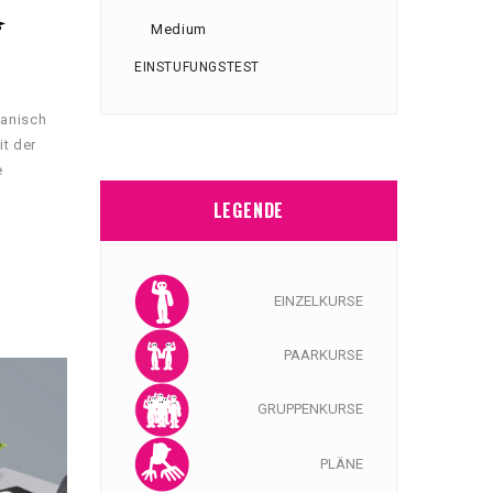
Medium
EINSTUFUNGSTEST
panisch
it der
e
d
LEGENDE
EINZELKURSE
PAARKURSE
GRUPPENKURSE
PLÄNE