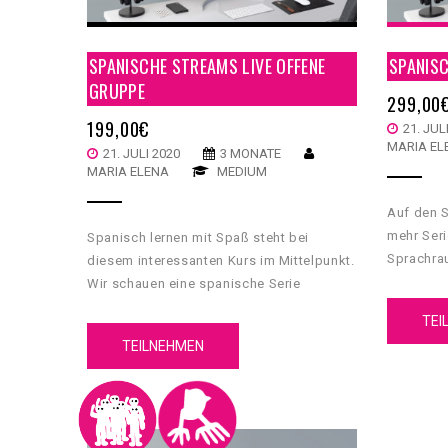
SPANISCHE STREAMS LIVE OFFENE
SPANISC
GRUPPE
299,00
199,00
€
21. JUL
MARIA EL
21. JULI 2020
3 MONATE
MARIA ELENA
MEDIUM
Auf den S
mehr Ser
Spanisch lernen mit Spaß steht bei
Sprachra
diesem interessanten Kurs im Mittelpunkt.
ein Kursk
Wir schauen eine spanische Serie
spannend
zusammen und lernen dabei die Sprache.
TEI
kannst.
TEILNEHMEN