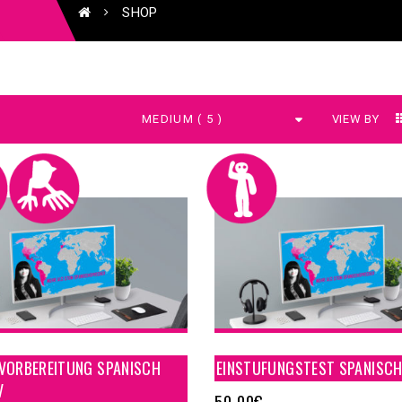
SHOP
VIEW BY
 VORBEREITUNG SPANISCH
EINSTUFUNGSTEST SPANISC
V
50,00
€