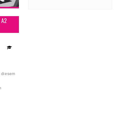
 A2
t diesem
m
chtig Fuß
loquenten
ltag in