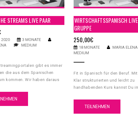
HE STREAMS LIVE PAAR
WIRTSCHAFTSSPANISCH LIVE
GRUPPE
€
250,00
€
I 2020
3 MONATE
ENA
MEDIUM
18 MONATE
MARIA ELENA
MEDIUM
treamingportalen gibt es immer
ien die aus dem Spanischen
Fit in Spanisch für den Beruf. Mi
um kommen. Wir haben daraus
Klar strukturierten und leicht zu
onzept gebaut, bei dem Du mit
handhabenden Kurs kannst Du i
en Serien Spanisch lernen
spanischssprachigen Raum so ri
LNEHMEN
fassen. Der Fokus liegt in der e
TEILNEHMEN
Kommunikation im beruflichen Al
Wort und Schrift.