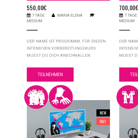
550,00
€
700,00
7 TAGE
MARIA ELENA
7 TAGE
MEDIUM
MEDIUM
DER NAME IST PROGRAMM. FÜR DIESEN
DER NAM
INTENSIVEN VORBEREITUNGSKURS
INTENSI
MUSST DU DICH ANSCHNALLEN.
MUSST D
INDIVIDUELL MIT EINER EINSTUFUNG UND
INDIVIDU
EINEM EIGENS FÜR DICH GEMACHTEN
EINEM E
TEILNEHMEN
TEI
LERNPFAD BEKOMMST DU HIER AUCH
LERNPFA
JEDE MENGE ÜBUNGEN UND MATERIAL …
JEDE ME
IN EINER WOCHE FIT FÜRS ABI!
IN EINER
NEW
HOT