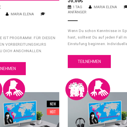
€
1 TAG
MARIA ELENA
ANFÄNGER
MARIA ELENA
Wenn Du schon Kenntnisse in S
hast, solltest Du auf jeden Fall m
E IST PROGRAMM. FÜR DIESEN
Einstufung beginnen. Individuell
VEN VORBEREITUNGSKURS
Beratung und Empfehlungen sin
U DICH ANSCHNALLEN.
inklusive.
ELL MIT EINER EINSTUFUNG UND
TEILNEHMEN
IGENS FÜR DICH GEMACHTEN
LNEHMEN
D BEKOMMST DU HIER AUCH
NGE ÜBUNGEN UND MATERIAL …
 WOCHE FIT FÜRS ABI!
NEW
HOT