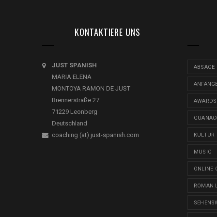
KONTAKTIERE UNS
JUST SPANISH
ABSAGE
MARIA ELENA
ANFÄNG
MONTOYA RAMON DE JUST
Brennerstraße 27
AWARDS
71229 Leonberg
GUANAC
Deutschland
coaching (at) just-spanish.com
KULTUR
MUSIC
ONLINE 
ROMAN 
SEHENS