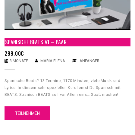
SPANISCHE BEATS A1 – PAAR
299,00
€
3 MONATE
MARIA ELENA
ANFÄNGER
Spanische Beats? 13 Termine, 1170 Minuten, viele Musik und
Lyrics, In diesem sehr speziellen Kurs lernst Du Spanisch mit
BEATS. Spanisch BEATS soll vor Allem eins… Spaß machen!
Darum gibt es “Spanisch BEATS” auch nur als Gruppenkurs. Als
Einzelkurs auf Anfrage aber eigentlich ist das nicht im Sinne des
TEILNEHMEN
Konzepts. Lade Freunde und Bekannte ein und Ihr lernt beim
Erlernen von Spanisch auch gleich noch neue Musik kennen, die
Ihr vielleicht noch nicht kennt. Natürlich werden wir auch viel