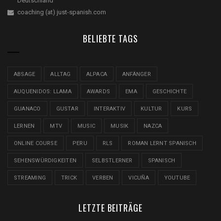
Deutschland
coaching (at) just-spanish.com
BELIEBTE TAGS
ABSAGE
ALLTAG
ALPACA
ANFÄNGER
AUQUENIDOS: LLAMA
AWARDS
EMA
GESCHICHTE
GUANACO
GUSTAR
INTERAKTIV
KULTUR
KURS
LERNEN
MTV
MUSIC
MUSIK
NAZCA
ONLINE COURSE
PERU
RLS
ROMAN LERNT SPANISCH
SEHENSWÜRDIGKEITEN
SELBSTLERNER
SPANISCH
STREAMING
TRICK
VERBEN
VICUÑA
YOUTUBE
LETZTE BEITRÄGE