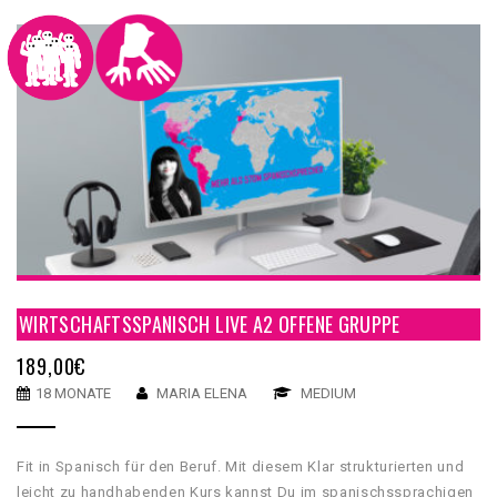
WIRTSCHAFTSSPANISCH LIVE A2 OFFENE GRUPPE
189,00
€
18 MONATE
MARIA ELENA
MEDIUM
Fit in Spanisch für den Beruf. Mit diesem Klar strukturierten und
leicht zu handhabenden Kurs kannst Du im spanischssprachigen