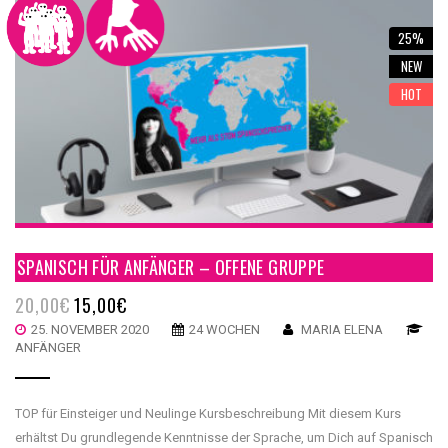
25%
NEW
HOT
SPANISCH FÜR ANFÄNGER – OFFENE GRUPPE
20,00
€
15,00
€
25. NOVEMBER 2020
24 WOCHEN
MARIA ELENA
ANFÄNGER
TOP für Einsteiger und Neulinge Kursbeschreibung Mit diesem Kurs
erhältst Du grundlegende Kenntnisse der Sprache, um Dich auf Spanisch