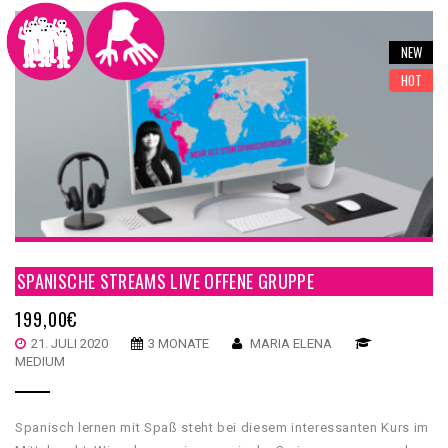
südamerikanische Musik als Beispiel nehmen, Aber auch
POP/Rock kommt bei diesem Kurs nicht zu knapp.
NEW
HOT
SPANISCHE STREAMS LIVE OFFENE GRUPPE
199,00
€
21. JULI 2020
3 MONATE
MARIA ELENA
MEDIUM
Spanisch lernen mit Spaß steht bei diesem interessanten Kurs im