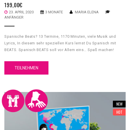
199,00
€
23. APRIL 2020
3 MONATE
MARIA ELENA
ANFÄNGER
Spanische Beats? 13 Termine, 1170 Minuten, viele Musik und
Lyrics, In diesem sehr speziellen Kurs lernst Du Spanisch mit
BEATS. Spanisch BEATS soll vor Allem eins… Spaß machen!
Darum gibt es “Spanisch BEATS” auch nur als Gruppenkurs. Als
Einzelkurs auf Anfrage aber eigentlich ist das nicht im Sinne des
TEILNEHMEN
Konzepts. Lade Freunde und Bekannte ein und Ihr lernt beim
Erlernen von Spanisch auch gleich noch neue Musik kennen, die
Ihr vielleicht noch nicht kennt. Natürlich werden wir auch viel
südamerikanische Musik als Beispiel nehmen, Aber auch
POP/Rock kommt bei diesem Kurs nicht zu knapp.
NEW
HOT