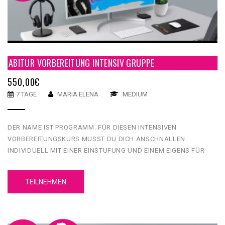
ABITUR VORBEREITUNG INTENSIV GRUPPE
550,00
€
7 TAGE
MARIA ELENA
MEDIUM
DER NAME IST PROGRAMM. FÜR DIESEN INTENSIVEN
VORBEREITUNGSKURS MUSST DU DICH ANSCHNALLEN.
INDIVIDUELL MIT EINER EINSTUFUNG UND EINEM EIGENS FÜR
DICH GEMACHTEN LERNPFAD BEKOMMST DU HIER AUCH JEDE
MENGE ÜBUNGEN UND MATERIAL … IN EINER WOCHE FIT FÜRS
TEILNEHMEN
ABI!