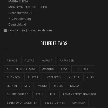
MARIA ELENA
MONTOYA RAMON DE JUST
Brennerstraße 27
71229 Leonberg
Deutschland
coaching (at) just-spanish.com
BELIEBTE TAGS
ABSAGE
ALLTAG
ALPACA
ANFÄNGER
AUQUENIDOS: LLAMA
AWARDS
EMA
GESCHICHTE
GUANACO
GUSTAR
INTERAKTIV
KULTUR
KURS
LERNEN
MTV
MUSIC
MUSIK
NAZCA
ONLINE COURSE
PERU
RLS
ROMAN LERNT SPANISCH
SEHENSWÜRDIGKEITEN
SELBSTLERNER
SPANISCH