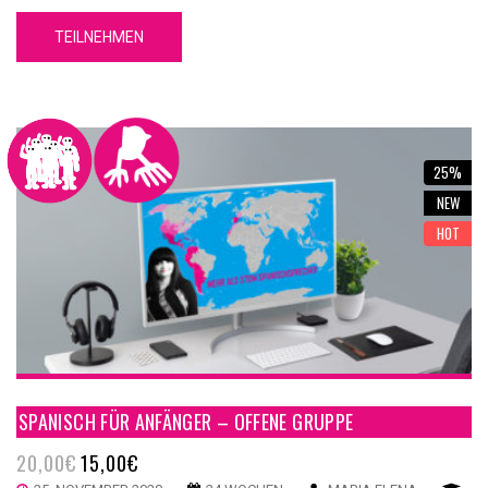
Du Grundkenntnisse über die spanische Sprache erwerben wirst.
TEILNEHMEN
Unser GA1-1 Spanische Grammatik Online Kurs A1-1 hat 5
Einheiten. Jede Einheit hat 4 Inhaltsteilen, eine
Zusammenfassung und einen Test.
25%
NEW
HOT
SPANISCH FÜR ANFÄNGER – OFFENE GRUPPE
20,00
€
15,00
€