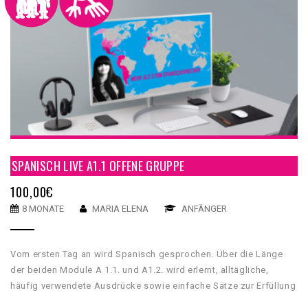
SPANISCH LIVE A1.1 OFFENE GRUPPE
100,00
€
8 MONATE
MARIA ELENA
ANFÄNGER
Vom ersten Tag an wird Spanisch gesprochen. Über die Länge
der beiden Module A 1.1. und A1.2. wird erlernt, alltägliche,
häufig verwendete Ausdrücke sowie einfache Sätze zur Erfüllung
unmittelbarer Bedürfnisse zu verstehen und anzuwenden.