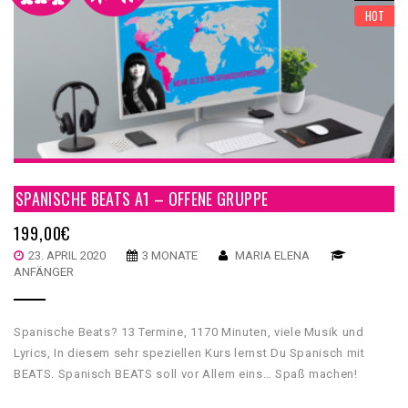
HOT
SPANISCHE BEATS A1 – OFFENE GRUPPE
199,00
€
23. APRIL 2020
3 MONATE
MARIA ELENA
ANFÄNGER
Spanische Beats? 13 Termine, 1170 Minuten, viele Musik und
Lyrics, In diesem sehr speziellen Kurs lernst Du Spanisch mit
BEATS. Spanisch BEATS soll vor Allem eins… Spaß machen!
Darum gibt es “Spanisch BEATS” auch nur als Gruppenkurs. Als