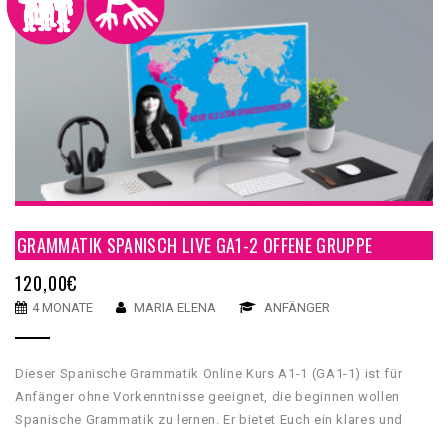
GRAMMATIK SPANISCH LIVE GA1-2 OFFENE GRUPPE
120,00
€
4 MONATE
MARIA ELENA
ANFÄNGER
Dieser Spanische Grammatik Online Kurs A1-1 (GA1-1) ist für
Anfänger ohne Vorkenntnisse geeignet, die beginnen wollen
Spanische Grammatik zu lernen. Er bietet Euch ein klares und
umfassendes grammatikalisches Fundament, mit dessen Hilfe