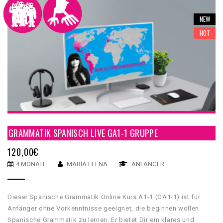
NEW
HOT
GRAMMATIK SPANISCH LIVE GA1-1 GRUPPE
120,00
€
4 MONATE
MARIA ELENA
ANFÄNGER
Dieser Spanische Grammatik Online Kurs A1-1 (GA1-1) ist für
Anfänger ohne Vorkenntnisse geeignet, die beginnen wollen
Spanische Grammatik zu lernen. Er bietet Dir ein klares und