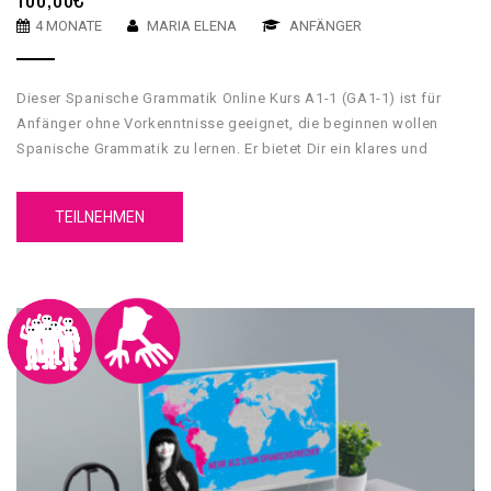
4 MONATE
MARIA ELENA
ANFÄNGER
Dieser Spanische Grammatik Online Kurs A1-1 (GA1-1) ist für
Anfänger ohne Vorkenntnisse geeignet, die beginnen wollen
Spanische Grammatik zu lernen. Er bietet Dir ein klares und
umfassendes grammatikalisches Fundament, mit dessen Hilfe
Du Grundkenntnisse über die spanische Sprache erwerben wirst.
TEILNEHMEN
Unser GA1-1 Spanische Grammatik Online Kurs A1-1 hat 5
Einheiten. Jede Einheit hat 4 Inhaltsteile, eine Zusammenfassung
und einen Test.