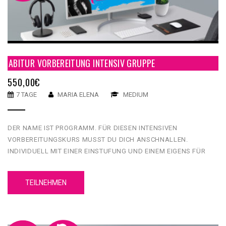
ABITUR VORBEREITUNG INTENSIV GRUPPE
550,00
€
7 TAGE
MARIA ELENA
MEDIUM
DER NAME IST PROGRAMM. FÜR DIESEN INTENSIVEN
VORBEREITUNGSKURS MUSST DU DICH ANSCHNALLEN.
INDIVIDUELL MIT EINER EINSTUFUNG UND EINEM EIGENS FÜR
DICH GEMACHTEN LERNPFAD BEKOMMST DU HIER AUCH JEDE
MENGE ÜBUNGEN UND MATERIAL … IN EINER WOCHE FIT FÜRS
TEILNEHMEN
ABI!