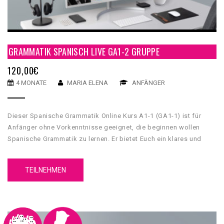
GRAMMATIK SPANISCH LIVE GA1-2 GRUPPE
120,00
€
4 MONATE
MARIA ELENA
ANFÄNGER
Dieser Spanische Grammatik Online Kurs A1-1 (GA1-1) ist für
Anfänger ohne Vorkenntnisse geeignet, die beginnen wollen
Spanische Grammatik zu lernen. Er bietet Euch ein klares und
umfassendes grammatikalisches Fundament, mit dessen Hilfe
Du Grundkenntnisse über die spanische Sprache erwerben wirst.
TEILNEHMEN
Unser GA1-1 Spanische Grammatik Online Kurs A1-1 hat 5
Einheiten. Jede Einheit hat 4 Inhaltsteilen, eine
Zusammenfassung und einen Test.