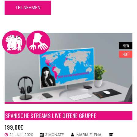
Einzelkurs auf Anfrage aber eigentlich ist das nicht im Sinne des
TEILNEHMEN
Konzepts. Lade Freunde und Bekannte ein und Ihr lernt beim
Erlernen von Spanisch auch gleich noch neue Musik kennen, die
Ihr vielleicht noch nicht kennt. Natürlich werden wir auch viel
südamerikanische Musik als Beispiel nehmen, Aber auch
POP/Rock kommt bei diesem Kurs nicht zu knapp.
NEW
HOT
SPANISCHE STREAMS LIVE OFFENE GRUPPE
199,00
€
21. JULI 2020
3 MONATE
MARIA ELENA