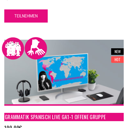
umfassendes grammatikalisches Fundament, mit dessen Hilfe
Du Grundkenntnisse über die spanische Sprache erwerben wirst.
TEILNEHMEN
Unser GA1-1 Spanische Grammatik Online Kurs A1-1 hat 5
Einheiten. Jede Einheit hat 4 Inhaltsteile, eine Zusammenfassung
und einen Test.
NEW
HOT
GRAMMATIK SPANISCH LIVE GA1-1 OFFENE GRUPPE
100,00
€