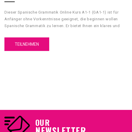
Dieser Spanische Grammatik Online Kurs A1-1 (GA1-1) ist für
Anfänger ohne Vorkenntnisse geeignet, die beginnen wollen
Spanische Grammatik zu lernen. Er bietet Ihnen ein klares und
umfassendes grammatikalisches Fundament, mit dessen Hilfe
Sie Grundkenntnisse über die spanische Sprache erwerben
TEILNEHMEN
werden. Unser GA1-1 Spanische Grammatik Online Kurs A1-1 hat
5 Einheiten. Jede Einheit hat 4 Inhaltsteilen, eine
Zusammenfassung und einen Test.
Zu dem Kurs gehören 3 Teile die alle gebucht werden sollten um
einen sinnvollen Ablauf zu garantieren.
OUR
NEWSLETTER