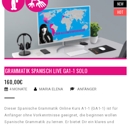
NEW
HOT
GRAMMATIK SPANISCH LIVE GA1-1 SOLO
160,00
€
4 MONATE
MARIA ELENA
ANFÄNGER
Dieser Spanische Grammatik Online Kurs A1-1 (GA1-1) ist für
Anfänger ohne Vorkenntnisse geeignet, die beginnen wollen
Spanische Grammatik zu lernen. Er bietet Dir ein klares und
umfassendes grammatikalisches Fundament, mit dessen Hilfe