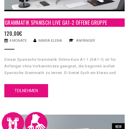
GRAMMATIK SPANISCH LIVE GA1-2 OFFENE GRUPPE
120,00
€
4 MONATE
MARIA ELENA
ANFÄNGER
Dieser Spanische Grammatik Online Kurs A1-1 (GA1-1) ist für
Anfänger ohne Vorkenntnisse geeignet, die beginnen wollen
Spanische Grammatik zu lernen. Er bietet Euch ein klares und
umfassendes grammatikalisches Fundament, mit dessen Hilfe
Du Grundkenntnisse über die spanische Sprache erwerben wirst.
TEILNEHMEN
Unser GA1-1 Spanische Grammatik Online Kurs A1-1 hat 5
Einheiten. Jede Einheit hat 4 Inhaltsteilen, eine
Zusammenfassung und einen Test.
NEW