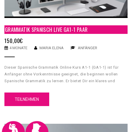
GRAMMATIK SPANISCH LIVE GA1-1 PAAR
150,00
€
4 MONATE
MARIA ELENA
ANFÄNGER
Dieser Spanische Grammatik Online Kurs A1-1 (GA1-1) ist für
Anfänger ohne Vorkenntnisse geeignet, die beginnen wollen
Spanische Grammatik zu lernen. Er bietet Dir ein klares und
umfassendes grammatikalisches Fundament, mit dessen Hilfe
Du Grundkenntnisse über die spanische Sprache erwerben wirst.
TEILNEHMEN
Unser GA1-1 Spanische Grammatik Online Kurs A1-1 hat 5
Einheiten. Jede Einheit hat 4 Inhaltsteile, eine Zusammenfassung
und einen Test.