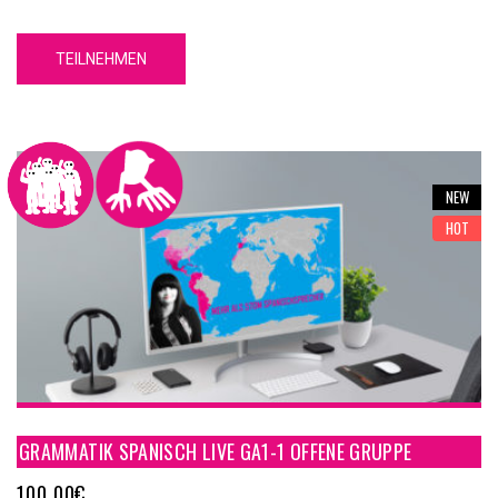
umfassendes grammatikalisches Fundament, mit dessen Hilfe
Du Grundkenntnisse über die spanische Sprache erwerben wirst.
TEILNEHMEN
Unser GA1-1 Spanische Grammatik Online Kurs A1-1 hat 5
Einheiten. Jede Einheit hat 4 Inhaltsteile, eine Zusammenfassung
und einen Test.
NEW
HOT
GRAMMATIK SPANISCH LIVE GA1-1 OFFENE GRUPPE
100,00
€