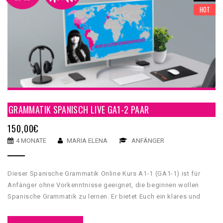
HOT
GRAMMATIK SPANISCH LIVE GA1-2 PAAR
150,00
€
4 MONATE
MARIA ELENA
ANFÄNGER
Dieser Spanische Grammatik Online Kurs A1-1 (GA1-1) ist für
Anfänger ohne Vorkenntnisse geeignet, die beginnen wollen
Spanische Grammatik zu lernen. Er bietet Euch ein klares und
umfassendes grammatikalisches Fundament, mit dessen Hilfe
Du Grundkenntnisse über die spanische Sprache erwerben wirst.