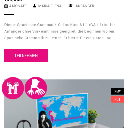
4 MONATE
MARIA ELENA
ANFÄNGER
Dieser Spanische Grammatik Online Kurs A1-1 (GA1-1) ist für
Anfänger ohne Vorkenntnisse geeignet, die beginnen wollen
Spanische Grammatik zu lernen. Er bietet Dir ein klares und
umfassendes grammatikalisches Fundament, mit dessen Hilfe
Du Grundkenntnisse über die spanische Sprache erwerben wirst.
TEILNEHMEN
Unser GA1-1 Spanische Grammatik Online Kurs A1-1 hat 5
Einheiten. Jede Einheit hat 4 Inhaltsteile, eine Zusammenfassung
und einen Test.
NEW
HOT