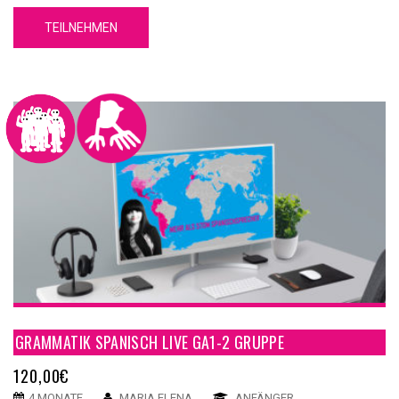
Du Grundkenntnisse über die spanische Sprache erwerben wirst.
TEILNEHMEN
Unser GA1-1 Spanische Grammatik Online Kurs A1-1 hat 5
Einheiten. Jede Einheit hat 4 Inhaltsteile, eine Zusammenfassung
und einen Test.
GRAMMATIK SPANISCH LIVE GA1-2 GRUPPE
120,00
€
4 MONATE
MARIA ELENA
ANFÄNGER