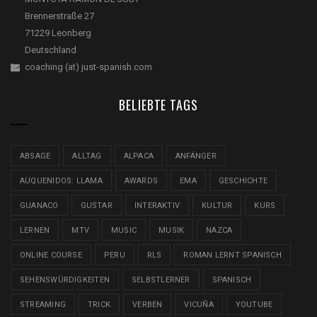
Brennerstraße 27
71229 Leonberg
Deutschland
coaching (at) just-spanish.com
BELIEBTE TAGS
ABSAGE
ALLTAG
ALPACA
ANFÄNGER
AUQUENIDOS: LLAMA
AWARDS
EMA
GESCHICHTE
GUANACO
GUSTAR
INTERAKTIV
KULTUR
KURS
LERNEN
MTV
MUSIC
MUSIK
NAZCA
ONLINE COURSE
PERU
RLS
ROMAN LERNT SPANISCH
SEHENSWÜRDIGKEITEN
SELBSTLERNER
SPANISCH
STREAMING
TRICK
VERBEN
VICUÑA
YOUTUBE