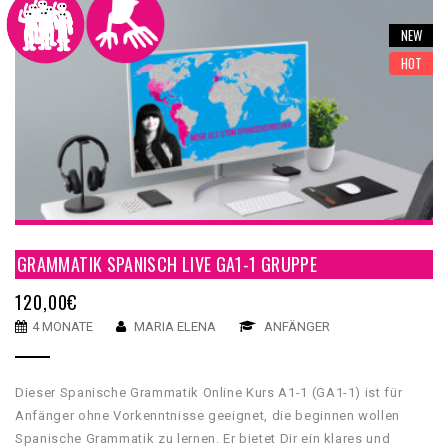
NEW
HOT
GRAMMATIK SPANISCH LIVE GA1-1 GRUPPE
120,00
€
4 MONATE
MARIA ELENA
ANFÄNGER
Dieser Spanische Grammatik Online Kurs A1-1 (GA1-1) ist für
Anfänger ohne Vorkenntnisse geeignet, die beginnen wollen
Spanische Grammatik zu lernen. Er bietet Dir ein klares und