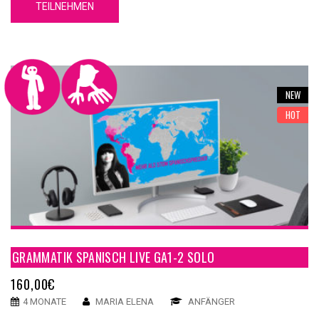
TEILNEHMEN
Unser GA1-1 Spanische Grammatik Online Kurs A1-1 hat 5
Einheiten. Jede Einheit hat 4 Inhaltsteilen, eine
Zusammenfassung und einen Test.
NEW
HOT
GRAMMATIK SPANISCH LIVE GA1-2 SOLO
160,00
€
4 MONATE
MARIA ELENA
ANFÄNGER