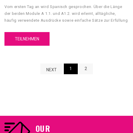
Vom ersten Tag an wird Spanisch gesprochen. Über die Länge
der beiden Module A 1.1. und A1.2. wird erlernt, alltägliche,
häufig verwendete Ausdrücke sowie einfache Sätze zur Erfüllung
unmittelbarer Bedürfnisse zu verstehen und anzuwenden.
TEILNEHMEN
1
2
NEXT
OUR