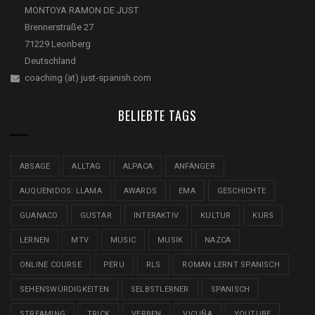
MONTOYA RAMON DE JUST
Brennerstraße 27
71229 Leonberg
Deutschland
coaching (at) just-spanish.com
BELIEBTE TAGS
ABSAGE
ALLTAG
ALPACA
ANFÄNGER
AUQUENIDOS: LLAMA
AWARDS
EMA
GESCHICHTE
GUANACO
GUSTAR
INTERAKTIV
KULTUR
KURS
LERNEN
MTV
MUSIC
MUSIK
NAZCA
ONLINE COURSE
PERU
RLS
ROMAN LERNT SPANISCH
SEHENSWÜRDIGKEITEN
SELBSTLERNER
SPANISCH
STREAMING
TRICK
VERBEN
VICUÑA
YOUTUBE