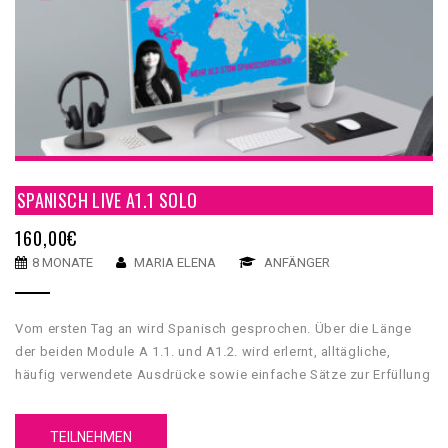
SPANISCH LIVE A1.1 SOLO
160,00
€
8 MONATE
MARIA ELENA
ANFÄNGER
Vom ersten Tag an wird Spanisch gesprochen. Über die Länge
der beiden Module A 1.1. und A1.2. wird erlernt, alltägliche,
häufig verwendete Ausdrücke sowie einfache Sätze zur Erfüllung
unmittelbarer Bedürfnisse zu verstehen und anzuwenden.
TEILNEHMEN