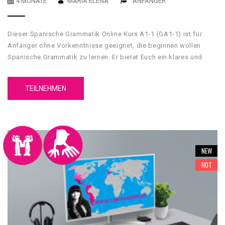
4 MONATE
MARIA ELENA
ANFÄNGER
Dieser Spanische Grammatik Online Kurs A1-1 (GA1-1) ist für
Anfänger ohne Vorkenntnisse geeignet, die beginnen wollen
Spanische Grammatik zu lernen. Er bietet Euch ein klares und
umfassendes grammatikalisches Fundament, mit dessen Hilfe
Du Grundkenntnisse über die spanische Sprache erwerben wirst.
TEILNEHMEN
Unser GA1-1 Spanische Grammatik Online Kurs A1-1 hat 5
Einheiten. Jede Einheit hat 4 Inhaltsteilen, eine
Zusammenfassung und einen Test.
NEW
HOT