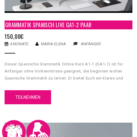
GRAMMATIK SPANISCH LIVE GA1-2 PAAR
150,00
€
4 MONATE
MARIA ELENA
ANFÄNGER
Dieser Spanische Grammatik Online Kurs A1-1 (GA1-1) ist für
Anfänger ohne Vorkenntnisse geeignet, die beginnen wollen
Spanische Grammatik zu lernen. Er bietet Euch ein klares und
umfassendes grammatikalisches Fundament, mit dessen Hilfe
Du Grundkenntnisse über die spanische Sprache erwerben wirst.
TEILNEHMEN
Unser GA1-1 Spanische Grammatik Online Kurs A1-1 hat 5
Einheiten. Jede Einheit hat 4 Inhaltsteilen, eine
Zusammenfassung und einen Test.