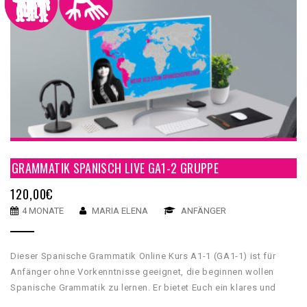
GRAMMATIK SPANISCH LIVE GA1-2 GRUPPE
120,00
€
4 MONATE
MARIA ELENA
ANFÄNGER
Dieser Spanische Grammatik Online Kurs A1-1 (GA1-1) ist für
Anfänger ohne Vorkenntnisse geeignet, die beginnen wollen
Spanische Grammatik zu lernen. Er bietet Euch ein klares und
umfassendes grammatikalisches Fundament, mit dessen Hilfe