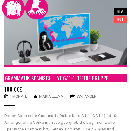
NEW
HOT
GRAMMATIK SPANISCH LIVE GA1-1 OFFENE GRUPPE
100,00
€
4 MONATE
MARIA ELENA
ANFÄNGER
Dieser Spanische Grammatik Online Kurs A1-1 (GA1-1) ist für
Anfänger ohne Vorkenntnisse geeignet, die beginnen wollen
Spanische Grammatik zu lernen. Er bietet Dir ein klares und