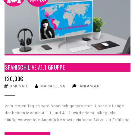
SPANISCH LIVE A1.1 GRUPPE
120,00
€
8 MONATE
MARIA ELENA
ANFÄNGER
Vom ersten Tag an wird Spanisch gesprochen. Über die Länge
der beiden Module A 1.1. und A1.2. wird erlernt, alltägliche,
häufig verwendete Ausdrücke sowie einfache Sätze zur Erfüllung
unmittelbarer Bedürfnisse zu verstehen und anzuwenden.