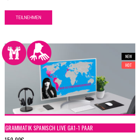
umfassendes grammatikalisches Fundament, mit dessen Hilfe
Du Grundkenntnisse über die spanische Sprache erwerben wirst.
TEILNEHMEN
Unser GA1-1 Spanische Grammatik Online Kurs A1-1 hat 5
Einheiten. Jede Einheit hat 4 Inhaltsteile, eine Zusammenfassung
und einen Test.
NEW
HOT
GRAMMATIK SPANISCH LIVE GA1-1 PAAR
150,00
€