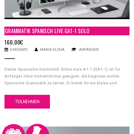
GRAMMATIK SPANISCH LIVE GA1-1 SOLO
160,00
€
4 MONATE
MARIA ELENA
ANFÄNGER
Dieser Spanische Grammatik Online Kurs A1-1 (GA1-1) ist für
Anfänger ohne Vorkenntnisse geeignet, die beginnen wollen
Spanische Grammatik zu lernen. Er bietet Dir ein klares und
umfassendes grammatikalisches Fundament, mit dessen Hilfe
Du Grundkenntnisse über die spanische Sprache erwerben wirst.
TEILNEHMEN
Unser GA1-1 Spanische Grammatik Online Kurs A1-1 hat 5
Einheiten. Jede Einheit hat 4 Inhaltsteile, eine Zusammenfassung
und einen Test.