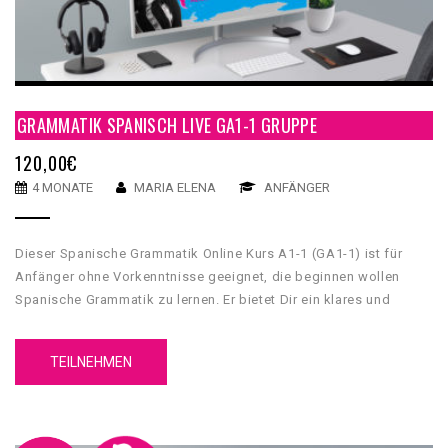
GRAMMATIK SPANISCH LIVE GA1-1 GRUPPE
120,00
€
4 MONATE
MARIA ELENA
ANFÄNGER
Dieser Spanische Grammatik Online Kurs A1-1 (GA1-1) ist für
Anfänger ohne Vorkenntnisse geeignet, die beginnen wollen
Spanische Grammatik zu lernen. Er bietet Dir ein klares und
umfassendes grammatikalisches Fundament, mit dessen Hilfe
Du Grundkenntnisse über die spanische Sprache erwerben wirst.
TEILNEHMEN
Unser GA1-1 Spanische Grammatik Online Kurs A1-1 hat 5
Einheiten. Jede Einheit hat 4 Inhaltsteile, eine Zusammenfassung
und einen Test.