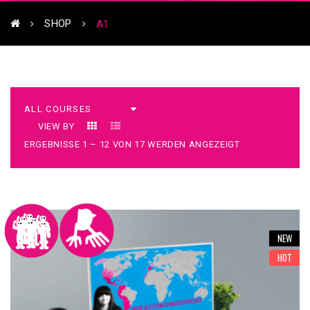
SHOP
A1
VIEW BY
ERGEBNISSE 1 – 12 VON 17 WERDEN ANGEZEIGT
NEW
HOT